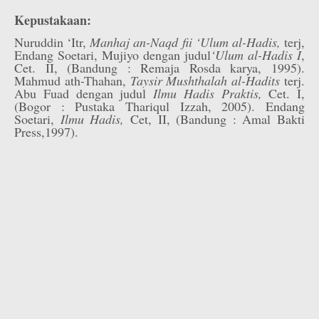
Kepustakaan:
Nuruddin ‘Itr,
Manhaj an-Naqd fii ‘Ulum al-Hadis,
terj,
Endang Soetari, Mujiyo dengan judul
‘Ulum al-Hadis I
,
Cet. II, (Bandung : Remaja Rosda karya, 1995).
Mahmud ath-Thahan,
Taysir Mushthalah al-Hadits
terj.
Abu Fuad dengan judul
Ilmu Hadis Praktis,
Cet. I,
(Bogor : Pustaka Thariqul Izzah, 2005). Endang
Soetari,
Ilmu Hadis,
Cet, II, (Bandung : Amal Bakti
Press,1997).