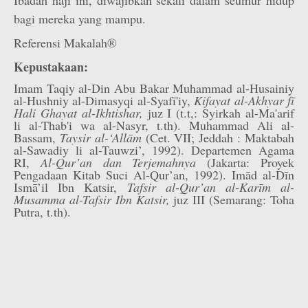
Ibadah haji ini, diwajibkan sekali dalam seumur hidup
bagi mereka yang mampu.
Referensi Makalah®
Kepustakaan:
Imam Taqiy al-Din Abu Bakar Muhammad al-Husainiy
al-Hushniy al-Dimasyqi al-Syafī'iy,
Kifayat al-Akhyar fī
Hali Ghayat al-Ikhtishar,
juz I (t.t,: Syirkah al-Ma'arif
li al-Thab'i wa al-Nasyr, t.th). Muhammad Ali al-
Bassam,
Taysir al-‘Allām
(Cet. VII; Jeddah : Maktabah
al-Sawadiy li al-Tauwzi’, 1992). Departemen Agama
RI,
Al-Qur’an dan Terjemahnya
(Jakarta: Proyek
Pengadaan Kitab Suci Al-Qur’an, 1992). Imād al-Dīn
Ismā’il Ibn Katsir,
Tafsir al-Qur’an al-Karīm al-
Musamma al-Tafsir Ibn Katsir,
juz III (Semarang: Toha
Putra, t.th).