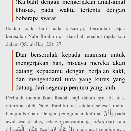
(Ka’bah) dengan mengerjakan amal-amal
khusus, pada waktu tertentu dengan
beberapa syarat
Ibadah pada haji pada dasarnya, bermulah sejak
kerasulan Nabi Ibrahim as, dan hal tersebut dijelaskan
dalam QS. al-Haj (22): 27,
Dan berserulah kepada manusia untuk
mengerjakan haji, niscaya mereka akan
datang kepadamu dengan berjalan kaki,
dan mengendarai unta yang kurus yang
datang dari segenap penjuru yang jauh.
Perintah menunaikan ibadah haji dalam ayat di atas,
diterima oleh Nabi Ibrahim as setelah selesai mem-
bangun Ka’bah. Dengan penggunaan kalimat وَأَذِّنْ pada
awal ayat di atas, sebagai penyambung
‘athaf
dari kata
وَإِذْ بَوَّأْنَا لِإِبْرَاهِيمَ مَكَانَ الْبَيْتِ أَنْ pada ayat sebelumnya.