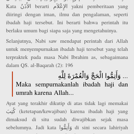
Kata الأَذَنُ berarti الإِعْلاَم yakni pemberitaan yang
diiringi dengan iman, ilmu dan pengalaman, seperti
ibadah haji tersebut. Ini berarti bahwa perintah itu
berlaku umum bagi siapa saja yang mengetahuinya.
Selanjutnya, Nabi saw mendapat perintah dari Allah
untuk menyempurnakan ibadah haji tersebut yang telah
terpraktek pada masa Nabi Ibrahim as, sebagaimana
dalam QS. al-Baqarah (2): 196
وَأَتِمُّوا الْحَجَّ وَالْعُمْرَةَ لِلَّهِ ...
Maka sempurnakanlah ibadah haji dan
umrah karena Allah...
Ayat yang terakhir dikutip di atas tidak lagi memakai
كُتِبَ (ketetapan/kewajiban) karena ibadah haji yang
dimaksud di situ sudah diwajibkan sejak masa
sebelumnya. Jadi kata وَأَتِمُّوا di sini secara lahiriyah