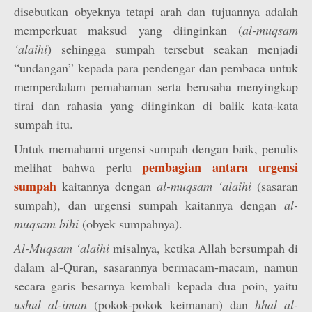
disebutkan obyeknya tetapi arah dan tujuannya adalah
memperkuat maksud yang diinginkan (
al-muqsam
‘alaihi
) sehingga sumpah tersebut seakan menjadi
“undangan” kepada para pendengar dan pembaca untuk
memperdalam pemahaman serta berusaha menyingkap
tirai dan rahasia yang diinginkan di balik kata-kata
sumpah itu.
Untuk memahami urgensi sumpah dengan baik, penulis
pembagian antara urgensi
melihat bahwa perlu
sumpah
kaitannya dengan
al-muqsam ‘alaihi
(sasaran
sumpah), dan urgensi sumpah kaitannya dengan
al-
muqsam bihi
(obyek sumpahnya).
Al-Muqsam ‘alaihi
misalnya, ketika Allah bersumpah di
dalam al-Quran, sasarannya bermacam-macam, namun
secara garis besarnya kembali kepada dua poin, yaitu
ushul al-iman
(pokok-pokok keimanan) dan
hhal al-