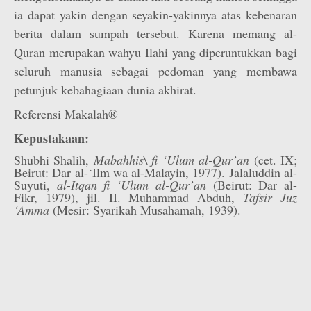
ia dapat yakin dengan seyakin-yakinnya atas kebenaran
berita dalam sumpah tersebut. Karena memang al-
Quran merupakan wahyu Ilahi yang diperuntukkan bagi
seluruh manusia sebagai pedoman yang membawa
petunjuk kebahagiaan dunia akhirat.
Referensi Makalah®
Kepustakaan:
Shubhi Shalih,
Mabahhis\ fi ‘Ulum al-Qur’an
(cet. IX;
Beirut: Dar al-‘Ilm wa al-Malayin, 1977). Jalaluddin al-
Suyuti,
al-Itqan fi ‘Ulum al-Qur’an
(Beirut: Dar al-
Fikr, 1979), jil. II. Muhammad Abduh,
Tafsir Juz
‘Amma
(Mesir: Syarikah Musahamah, 1939).