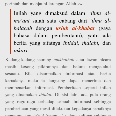
perintah dan menjauhi larangan Allah swt.
ilmu al-
Inilah yang dimaksud dalam ‘
ma’ani
‘ilmu al-
salah satu cabang dari
balagah
uslub al-khabar
dengan
(gaya
bahasa dalam pemberitaan), yaitu ada
ibtidai, thalabi,
berita yang sifatnya
dan
inkari
.
Kadang-kadang seorang
mukhathab
atau lawan bicara
masih kosong pikirannya dan belum mengetahui
sesuatu. Bila disampaikan informasi atau berita
kepadanya maka ia langsung dapat menerima dan
membenarkan informasi. Pemberitaan seperti inilah
yang dinamakan
ibtidai.
Di sisi lain, ada pula orang
yang ragu-ragu terhadap sebuah informasi sehingga
pemberitaan yang mesti dilakukan kepadanya sebaiknya
menggunakan
ta’kid
(penguat) dalam kalimat sehingga