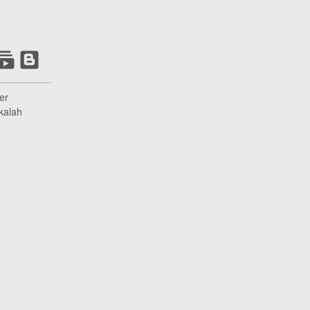
er
kalah