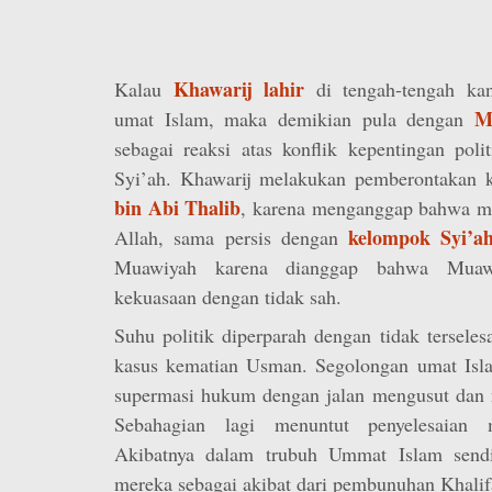
Khawarij lahir
Kalau
di tengah-tengah kan
M
umat Islam, maka demikian pula dengan
sebagai reaksi atas konflik kepentingan poli
Syi’ah. Khawarij melakukan pemberontakan 
bin Abi Thalib
, karena menganggap bahwa m
kelompok Syi’a
Allah, sama persis dengan
Muawiyah karena dianggap bahwa Muaw
kekuasaan dengan tidak sah.
Suhu politik diperparah dengan tidak tersele
kasus kematian Usman. Segolongan umat Isl
supermasi hukum dengan jalan mengusut da
Sebahagian lagi menuntut penyelesaian m
Akibatnya dalam trubuh Ummat Islam sendiri
mereka sebagai akibat dari pembunuhan Khali