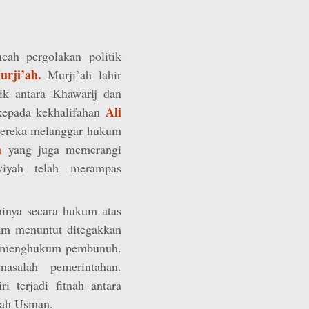
cah pergolakan politik
urji’ah.
Murji’ah lahir
tik antara Khawarij dan
Ali
kepada kekhalifahan
ereka melanggar hukum
h
yang juga memerangi
iyah telah merampas
sainya secara hukum atas
am menuntut ditegakkan
n menghukum pembunuh.
asalah pemerintahan.
 terjadi fitnah antara
fah Usman.