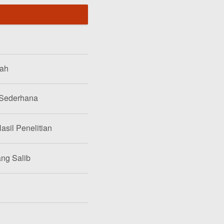
lah
 Sederhana
asil Penelitian
ang Salib