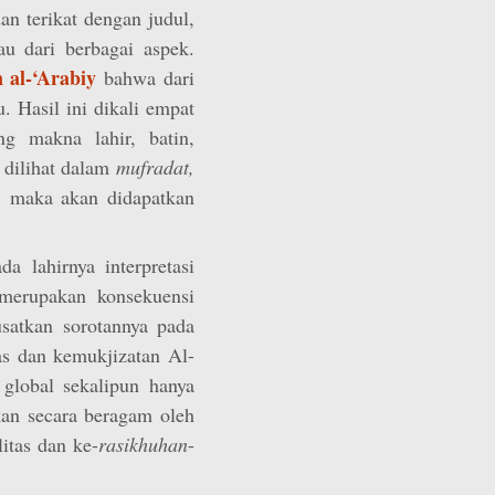
dan terikat dengan judul,
jau dari berbagai aspek.
 al-‘Arabiy
bahwa dari
 Hasil ini dikali empat
g makna lahir, batin,
h dilihat dalam
mufradat,
a, maka akan didapatkan
a lahirnya interpretasi
merupakan konsekuensi
satkan sorotannya pada
tas dan kemukjizatan Al-
global sekalipun hanya
ikan secara beragam oleh
litas dan ke-
rasikhuhan
-