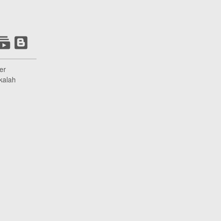
er
kalah