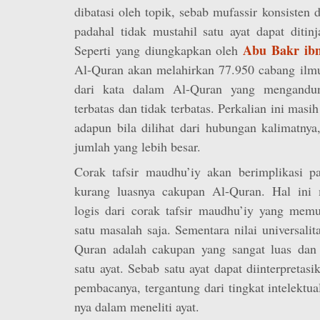
dibatasi oleh topik, sebab mufassir konsisten 
padahal tidak mustahil satu ayat dapat ditin
Abu Bakr ibn
Seperti yang diungkapkan oleh
Al-Quran akan melahirkan 77.950 cabang ilmu.
dari kata dalam Al-Quran yang mengandun
terbatas dan tidak terbatas. Perkalian ini masi
adapun bila dilihat dari hubungan kalimatny
jumlah yang lebih besar.
Corak tafsir maudhu’iy akan berimplikasi pad
kurang luasnya cakupan Al-Quran. Hal ini 
logis dari corak tafsir maudhu’iy yang memu
satu masalah saja. Sementara nilai universali
Quran adalah cakupan yang sangat luas dan 
satu ayat. Sebab satu ayat dapat diinterpretas
pembacanya, tergantung dari tingkat intelektua
nya dalam meneliti ayat.