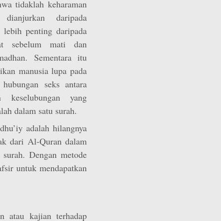
hwa tidaklah keharaman
dianjurkan daripada
 lebih penting daripada
at sebelum mati dan
madhan. Sementara itu
dikan manusia lupa pada
h hubungan seks antara
n keselubungan yang
ah dalam satu surah.
dhu’iy adalah hilangnya
ak dari Al-Quran dalam
 surah. Dengan metode
fsir untuk mendapatkan
 atau kajian terhadap