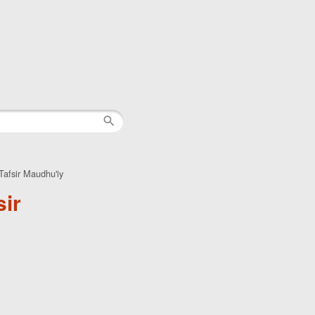
afsir Maudhu'iy
ir