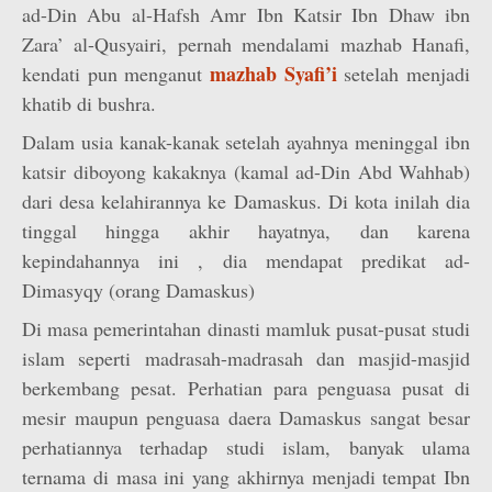
ad-Din Abu al-Hafsh Amr Ibn Katsir Ibn Dhaw ibn
Zara’ al-Qusyairi, pernah mendalami mazhab Hanafi,
mazhab Syafi’i
kendati pun menganut
setelah menjadi
khatib di bushra.
Dalam usia kanak-kanak setelah ayahnya meninggal ibn
katsir diboyong kakaknya (kamal ad-Din Abd Wahhab)
dari desa kelahirannya ke Damaskus. Di kota inilah dia
tinggal hingga akhir hayatnya, dan karena
kepindahannya ini , dia mendapat predikat ad-
Dimasyqy (orang Damaskus)
Di masa pemerintahan dinasti mamluk pusat-pusat studi
islam seperti madrasah-madrasah dan masjid-masjid
berkembang pesat. Perhatian para penguasa pusat di
mesir maupun penguasa daera Damaskus sangat besar
perhatiannya terhadap studi islam, banyak ulama
ternama di masa ini yang akhirnya menjadi tempat Ibn