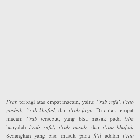
I’rab
terbagi atas empat macam, yaitu:
i’rab rafa’, i’rab
nashab, i’rab khafad,
dan
i’rab jazm.
Di antara empat
macam
i’rab
tersebut, yang bisa masuk pada
isim
hanyalah
i’rab rafa’, i’rab nasab,
dan
i’rab khafad.
Sedangkan yang bisa masuk pada
fi’il
adalah
i’rab