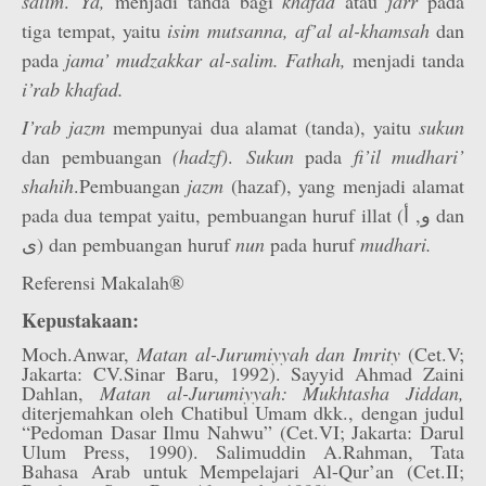
salim
.
Ya,
menjadi tanda bagi
khafad
atau
jarr
pada
tiga tempat, yaitu
isim mutsanna, af’al al-khamsah
dan
pada
jama’ mudzakkar al-salim. Fathah,
menjadi tanda
i’rab khafad.
I’rab jazm
mempunyai dua alamat (tanda), yaitu
sukun
dan pembuangan
(hadzf)
.
Sukun
pada
fi’il
mudhari’
shahih
.Pembuangan
jazm
(hazaf), yang menjadi alamat
pada dua tempat yaitu, pembuangan huruf illat (و, أ dan
ى) dan pembuangan huruf
nun
pada huruf
mudhari.
Referensi Makalah®
Kepustakaan:
Moch.Anwar,
Matan al-Jurumiyyah dan Imrity
(Cet.V;
Jakarta: CV.Sinar Baru, 1992). Sayyid Ahmad Zaini
Dahlan,
Matan al-Jurumiyyah: Mukhtasha Jiddan,
diterjemahkan oleh Chatibul Umam dkk., dengan judul
“Pedoman Dasar Ilmu Nahwu” (Cet.VI; Jakarta: Darul
Ulum Press, 1990). Salimuddin A.Rahman, Tata
Bahasa Arab untuk Mempelajari Al-Qur’an (Cet.II;