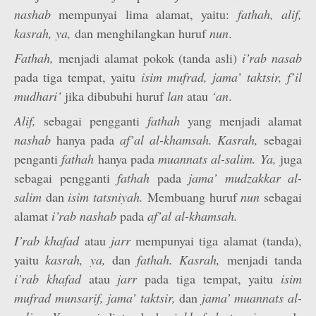
nashab
mempunyai lima alamat, yaitu:
fathah, alif,
kasrah, ya,
dan menghilangkan huruf
nun
.
Fathah,
menjadi alamat pokok (tanda asli)
i’rab nasab
pada tiga tempat, yaitu
isim mufrad, jama’ taktsir, f’il
mudhari’
jika dibubuhi huruf
lan
atau
‘an
.
Alif,
sebagai pengganti
fathah
yang menjadi alamat
nashab
hanya pada
af’al al-khamsah.
Kasrah,
sebagai
penganti
fathah
hanya pada
muannats al-salim. Ya,
juga
sebagai pengganti
fathah
pada
jama’ mudzakkar al-
salim
dan
isim tatsniyah.
Membuang huruf
nun
sebagai
alamat
i’rab
nashab
pada
af’al al-khamsah.
I’rab khafad
atau
jarr
mempunyai tiga alamat (tanda),
yaitu
kasrah, ya,
dan
fathah. Kasrah,
menjadi tanda
i’rab
khafad
atau
jarr
pada tiga tempat, yaitu
isim
mufrad munsarif, jama’ taktsir,
dan
jama’ muannats al-