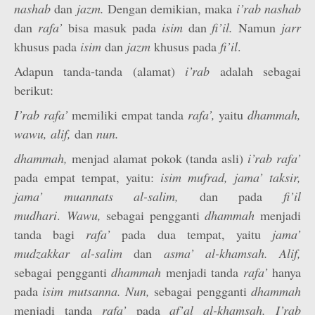
nashab
dan
jazm.
Dengan demikian, maka
i’rab nashab
dan
rafa’
bisa masuk pada
isim
dan
fi’il.
Namun
jarr
khusus pada
isim
dan
jazm
khusus pada
fi’il
.
Adapun tanda-tanda (alamat)
i’rab
adalah sebagai
berikut:
I’rab rafa’
memiliki empat tanda
rafa’,
yaitu
dhammah,
wawu, alif,
dan
nun.
dhammah,
menjad alamat pokok (tanda asli)
i’rab rafa’
pada empat tempat, yaitu:
isim mufrad, jama’ taksir,
jama’ muannats al-salim,
dan pada
fi’il
mudhari
.
Wawu,
sebagai pengganti
dhammah
menjadi
tanda bagi
rafa’
pada dua tempat, yaitu
jama’
mudzakkar al-salim
dan
asma’ al-khamsah. Alif,
sebagai pengganti
dhammah
menjadi tanda
rafa’
hanya
pada
isim mutsanna. Nun,
sebagai pengganti
dhammah
menjadi tanda
rafa’
pada
af’al al-khamsah. I’rab