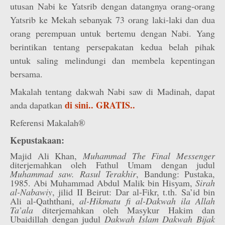
utusan Nabi ke Yatsrib dengan datangnya orang-orang
Yatsrib ke Mekah sebanyak 73 orang laki-laki dan dua
orang perempuan untuk bertemu dengan Nabi. Yang
berintikan tentang persepakatan kedua belah pihak
untuk saling melindungi dan membela kepentingan
bersama.
Makalah tentang dakwah Nabi saw di Madinah, dapat
di sini.. GRATIS..
anda dapatkan
Referensi Makalah®
Kepustakaan:
Majid Ali Khan,
Muhammad The Final Messenger
diterjemahkan oleh Fathul Umam dengan judul
Muhammad saw. Rasul Terakhir
, Bandung: Pustaka,
1985. Abi Muhammad Abdul Malik bin Hisyam,
Sirah
al-Nabawiy
, jilid II Beirut: Dar al-Fikr, t.th. Sa’id bin
Ali al-Qaththani,
al-Hikmatu fi al-Dakwah ila Allah
Ta’ala
diterjemahkan oleh Masykur Hakim dan
Ubaidillah dengan judul
Dakwah Islam Dakwah Bijak