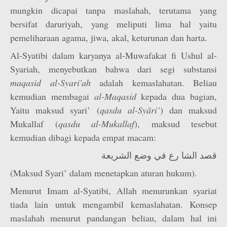
mungkin dicapai tanpa maslahah, terutama yang
bersifat daruriyah, yang meliputi lima hal yaitu
pemeliharaan agama, jiwa, akal, keturunan dan harta.
Al-Syatibi dalam karyanya al-Muwafakat fi Ushul al-
Syariah, menyebutkan bahwa dari segi substansi
maqasid al-Syari'ah
adalah kemaslahatan. Beliau
kemudian membagai
al-Maqasid
kepada dua bagian,
Yaitu maksud syari’ (
qasdu al-Syāri’
) dan maksud
Mukallaf (
qasdu al-Mukallaf
), maksud tesebut
kemudian dibagi kepada empat macam:
قصد الشا رع في وضع الشريعة
(Maksud Syari’ dalam menetapkan aturan hukum).
Menurut Imam al-Syatibi, Allah menurunkan syariat
tiada lain untuk mengambil kemaslahatan. Konsep
maslahah menurut pandangan beliau, dalam hal ini