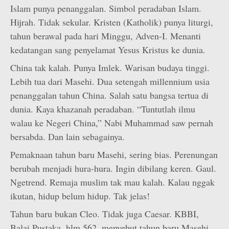
Islam punya penanggalan. Simbol peradaban Islam.
Hijrah. Tidak sekular. Kristen (Katholik) punya liturgi,
tahun berawal pada hari Minggu, Adven-I. Menanti
kedatangan sang penyelamat Yesus Kristus ke dunia.
China tak kalah. Punya Imlek. Warisan budaya tinggi.
Lebih tua dari Masehi. Dua setengah millennium usia
penanggalan tahun China. Salah satu bangsa tertua di
dunia. Kaya khazanah peradaban. “Tuntutlah ilmu
walau ke Negeri China,” Nabi Muhammad saw pernah
bersabda. Dan lain sebagainya.
Pemaknaan tahun baru Masehi, sering bias. Perenungan
berubah menjadi hura-hura. Ingin dibilang keren. Gaul.
Ngetrend. Remaja muslim tak mau kalah. Kalau nggak
ikutan, hidup belum hidup. Tak jelas!
Tahun baru bukan Cleo. Tidak juga Caesar. KBBI,
Balai Pustaka, hlm 562, menyebut tahun baru Masehi,