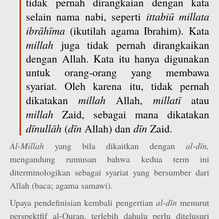
tidak pernah dirangkaian dengan kata
ittabiū millata
selain nama nabi, seperti
ibrāhīma
(ikutilah agama Ibrahim). Kata
millah
juga tidak pernah dirangkaikan
dengan Allah. Kata itu hanya digunakan
untuk orang-orang yang membawa
syariat. Oleh karena itu, tidak pernah
millah
millatī
dikatakan
Allah,
atau
millah
Zaid, sebagai mana dikatakan
dīnullāh
dīn
dīn
(
Allah) dan
Zaid.
Al-Millah
yang bila dikaitkan dengan
al-dīn,
mengandung rumusan bahwa kedua term ini
diterminologikan sebagai syariat yang bersumber dari
Allah (baca; agama samawi).
Upaya pendefinisian kembali pengertian
al-dīn
menurut
perspektfif al-Quran, terlebih dahulu perlu ditelusuri