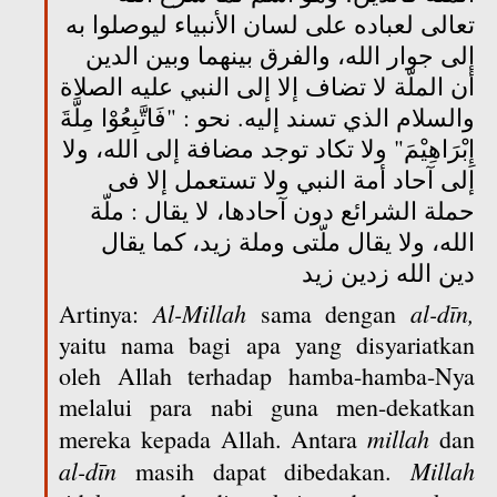
تعالى لعباده على لسان الأنبياء ليوصلوا به
إلى جوار الله، والفرق بينهما وبين الدين
أن الملّة لا تضاف إلا إلى النبي عليه الصلاة
والسلام الذي تسند إليه. نحو : "فَاتَّبِعُوْا مِلَّةَ
إِبْرَاهِيْمَ" ولا تكاد توجد مضافة إلى الله، ولا
إلى آحاد أمة النبي ولا تستعمل إلا فى
حملة الشرائع دون آحادها، لا يقال : ملّة
الله، ولا يقال ملّتى وملة زيد، كما يقال
دين الله زدين زيد
Al-Millah
al-dīn,
Artinya:
sama dengan
yaitu nama bagi apa yang disyariatkan
oleh Allah terhadap hamba-hamba-Nya
melalui para nabi guna men-dekatkan
millah
mereka kepada Allah. Antara
dan
al-dīn
Millah
masih dapat dibedakan.