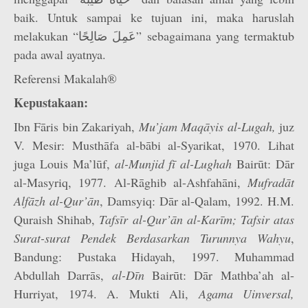
baik. Untuk sampai ke tujuan ini, maka haruslah
melakukan “عَمِلَ صَالِحًا” sebagaimana yang termaktub
pada awal ayatnya.
Referensi Makalah®
Kepustakaan:
Ibn Fāris bin Zakariyah,
Mu’jam Maqāyis al-Lugah,
juz
V. Mesir: Musthāfa al-bābi al-Syarikat, 1970. Lihat
juga Louis Ma’lūf,
al-Munjid fī al-Lughah
Bairūt: Dār
al-Masyriq, 1977. Al-Rāghib al-Ashfahāni,
Mufradāt
Alfāzh al-Qur’ān
, Damsyiq: Dār al-Qalam, 1992. H.M.
Quraish Shihab,
Tafsīr al-Qur’ān al-Karīm; Tafsir atas
Surat-surat Pendek Berdasarkan Turunnya Wahyu
,
Bandung: Pustaka Hidayah, 1997. Muhammad
Abdullah Darrās,
al-Dīn
Bairūt: Dār Mathba’ah al-
Hurriyat, 1974. A. Mukti Ali,
Agama Uinversal,