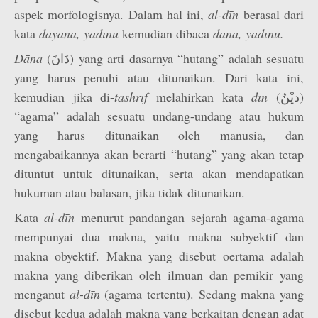
aspek morfologisnya. Dalam hal ini,
al-dīn
berasal dari
kata
dayana, yadīnu
kemudian dibaca
dāna, yadīnu.
Dāna
(دَانَ) yang arti dasarnya “hutang” adalah sesuatu
yang harus penuhi atau ditunaikan. Dari kata ini,
kemudian jika di-
tashrīf
melahirkan kata
dīn
(ديْنٌ)
“agama” adalah sesuatu undang-undang atau hukum
yang harus ditunaikan oleh manusia, dan
mengabaikannya akan berarti “hutang” yang akan tetap
dituntut untuk ditunaikan, serta akan mendapatkan
hukuman atau balasan, jika tidak ditunaikan.
Kata
al-dīn
menurut pandangan sejarah agama-agama
mempunyai dua makna, yaitu makna subyektif dan
makna obyektif. Makna yang disebut oertama adalah
makna yang diberikan oleh ilmuan dan pemikir yang
menganut
al-dīn
(agama tertentu). Sedang makna yang
disebut kedua adalah makna yang berkaitan dengan adat