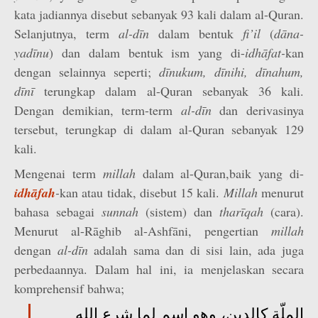
kata jadiannya disebut sebanyak 93 kali dalam al-Quran.
Selanjutnya, term
al-dīn
dalam bentuk
fi’il
(
dāna-
yadīnu
) dan dalam bentuk ism yang di-
idhāfat-
kan
dengan selainnya seperti;
dīnukum, dīnihi, dīnahum,
dīnī
terungkap dalam al-Quran sebanyak 36 kali.
Dengan demikian, term-term
al-dīn
dan derivasinya
tersebut, terungkap di dalam al-Quran sebanyak 129
kali.
Mengenai term
millah
dalam al-Quran,baik yang di-
idhāfah
-
kan atau tidak, disebut 15 kali.
Millah
menurut
bahasa sebagai
sunnah
(sistem) dan
tharīqah
(cara).
Menurut al-Rāghib al-Ashfāni, pengertian
millah
dengan
al-dīn
adalah sama dan di sisi lain, ada juga
perbedaannya. Dalam hal ini, ia menjelaskan secara
komprehensif bahwa;
الملّة كالدين، وهو اسم لما شرع الله