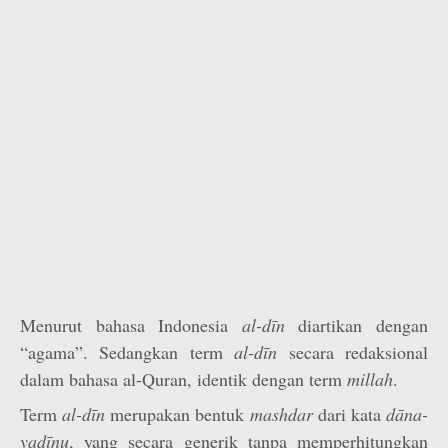
Menurut bahasa Indonesia
al-dīn
diartikan dengan
“agama”. Sedangkan term
al-dīn
secara redaksional
dalam bahasa al-Quran, identik dengan term
millah
.
Term
al-dīn
merupakan bentuk
mashdar
dari kata
dāna-
yadīnu
, yang secara generik tanpa memperhitungkan