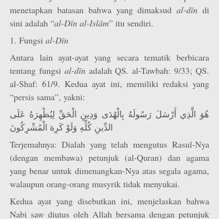
menetapkan batasan bahwa yang dimaksud
al-dīn
di
sini adalah “
al-Dīn al-Islām
” itu sendiri.
1. Fungsi
al-Dīn
Antara lain ayat-ayat yang secara tematik berbicara
tentang fungsi
al-dīn
adalah QS. al-Tawbah: 9/33; QS.
al-Shaf: 61/9. Kedua ayat ini, memiliki redaksi yang
“persis sama”, yakni:
هُوَ الَّذِي أَرْسَلَ رَسُولَهُ بِالْهُدَى وَدِينِ الْحَقِّ لِيُظْهِرَهُ عَلَى
الدِّينِ كُلِّهِ وَلَوْ كَرِهَ الْمُشْرِكُونَ
Terjemahnya: Dialah yang telah mengutus Rasul-Nya
(dengan membawa) petunjuk (al-Quran) dan agama
yang benar untuk dimenangkan-Nya atas segala agama,
walaupun orang-orang musyrik tidak menyukai.
Kedua ayat yang disebutkan ini, menjelaskan bahwa
Nabi saw diutus oleh Allah bersama dengan petunjuk