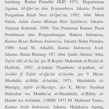
bandung: Badan Penerbit IKIP, 1971. Departeman
Agama,
Al-Qur’an dan Terjemahnya,
Jakarta: Proyek
Pengadaan Kitab Suci al-Qur’an, 1992. Abd. Muin
Salim,
Jalan Lurus Menuju Hati Sejahtera,
Jakarta:
Yayasan Kalimah, 1999. Tim Penyusun Kamus Pusat
Pembinaan dan Pengembangan Bahasa Indonesia,
Kamus Besar Bahasa Indonesia,
Jakarta: Balai Pustaka,
1988. Asad M. Alkalili,
Kamus Indonesia Arab,
Jakarta: Bulan Bintang: 187. Abd. Qadir Ahmad ‘Athā,
Tafsīr Abī al-Su’ūd,
juz II Royād: Maktabah al-Riyād al-
Hadīśah, 1982. al-hakim Thanthawi al-jauhari,
al-
Jwāhir fī
Tafsīr al-Qu’ān al-karīm,
juz V Mesir:
Musthāfa al-Bābi al-halabi, 1971. Mushthāfa al-
Marāgiy,
tafsīr al-Marāgiy,
juz X, Mesir: Syarikat
Maktabat wa Mathba’at al-Mushthāfa al-Bābiy al-
Halabi wa Awlāduh, 1380H/ 1971 M. Mahmud Yunus,
Kamus Arab Indonesia,
Jakarta: Hidakarya Agung,