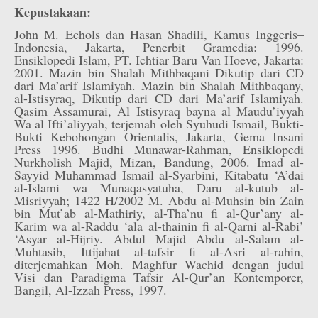
Kepustakaan:
John M. Echols dan Hasan Shadili, Kamus Inggeris–
Indonesia, Jakarta, Penerbit Gramedia: 1996.
Ensiklopedi Islam, PT. Ichtiar Baru Van Hoeve, Jakarta:
2001. Mazin bin Shalah Mithbaqani Dikutip dari CD
dari Ma’arif Islamiyah. Mazin bin Shalah Mithbaqany,
al-Istisyraq, Dikutip dari CD dari Ma’arif Islamiyah.
Qasim Assamurai, Al Istisyraq bayna al Maudu’iyyah
Wa al Ifti’aliyyah, terjemah oleh Syuhudi Ismail, Bukti-
Bukti Kebohongan Orientalis, Jakarta, Gema Insani
Press 1996. Budhi Munawar-Rahman, Ensiklopedi
Nurkholish Majid, Mizan, Bandung, 2006. Imad al-
Sayyid Muhammad Ismail al-Syarbini, Kitabatu ‘A’dai
al-Islami wa Munaqasyatuha, Daru al-kutub al-
Misriyyah; 1422 H/2002 M. Abdu al-Muhsin bin Zain
bin Mut’ab al-Mathiriy, al-Tha’nu fi al-Qur’any al-
Karim wa al-Raddu ‘ala al-thainin fi al-Qarni al-Rabi’
‘Asyar al-Hijriy. Abdul Majid Abdu al-Salam al-
Muhtasib, Ittijahat al-tafsir fi al-Asri al-rahin,
diterjemahkan Moh. Maghfur Wachid dengan judul
Visi dan Paradigma Tafsir Al-Qur’an Kontemporer,
Bangil, Al-Izzah Press, 1997.