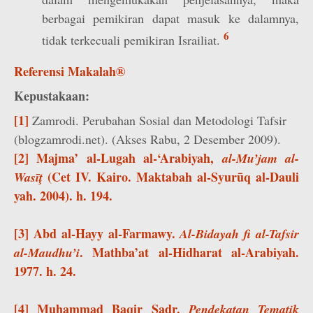
berbagai pemikiran dapat masuk ke dalamnya,
6
tidak terkecuali pemikiran Israiliat.
Referensi Makalah®
Kepustakaan:
[1]
Zamrodi. Perubahan Sosial dan Metodologi Tafsir
(blogzamrodi.net). (Akses Rabu, 2 Desember 2009).
[2] Majma’ al-Lugah al-‘Arabiyah,
al-Mu’jam al-
(Cet IV. Kairo. Maktabah al-Syurūq al-Dauli
Wasīţ
yah. 2004). h. 194.
[3] Abd al-Hayy al-Farmawy.
Al-Bidayah fi al-Tafsir
. Mathba’at al-Hidharat al-Arabiyah.
al-Maudhu’i
1977. h. 24.
[4] Muhammad Baqir Sadr.
Pendekatan Tematik