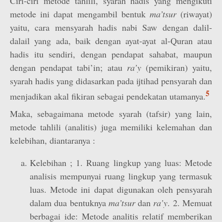
Ciri-ciri metode tahlili, syarah hadis yang mengikuti
metode ini dapat mengambil bentuk
ma’tsur
(riwayat)
yaitu, cara mensyarah hadis nabi Saw dengan dalil-
dalail yang ada, baik dengan ayat-ayat al-Quran atau
hadis itu sendiri, dengan pendapat sahabat, maupun
dengan pendapat tabi’in; atau
ra’y
(pemikiran) yaitu,
syarah hadis yang didasarkan pada ijtihad pensyarah dan
5
menjadikan akal fikiran sebagai pendekatan utamanya.
Maka, sebagaimana metode syarah (tafsir) yang lain,
metode tahlili (analitis) juga memiliki kelemahan dan
kelebihan, diantaranya :
Kelebihan ; 1. Ruang lingkup yang luas: Metode
analisis mempunyai ruang lingkup yang termasuk
luas. Metode ini dapat digunakan oleh pensyarah
dalam dua bentuknya
ma’tsur
dan
ra’y
. 2. Memuat
berbagai ide: Metode analitis relatif memberikan