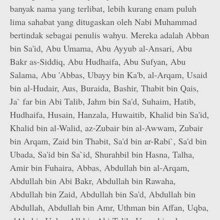
banyak nama yang terlibat, lebih kurang enam puluh
lima sahabat yang ditugaskan oleh Nabi Muhammad
bertindak sebagai penulis wahyu. Mereka adalah Abban
bin Sa'id, Abu Umama, Abu Ayyub al-Ansari, Abu
Bakr as-Siddiq, Abu Hudhaifa, Abu Sufyan, Abu
Salama, Abu 'Abbas, Ubayy bin Ka'b, al-Arqam, Usaid
bin al-Hudair, Aus, Buraida, Bashir, Thabit bin Qais,
Ja` far bin Abi Talib, Jahm bin Sa'd, Suhaim, Hatib,
Hudhaifa, Husain, Hanzala, Huwaitib, Khalid bin Sa'id,
Khalid bin al-Walid, az-Zubair bin al-Awwam, Zubair
bin Arqam, Zaid bin Thabit, Sa'd bin ar-Rabi`, Sa'd bin
Ubada, Sa'id bin Sa`id, Shurahbil bin Hasna, Talha,
Amir bin Fuhaira, Abbas, Abdullah bin al-Arqam,
Abdullah bin Abi Bakr, Abdullah bin Rawaha,
Abdullah bin Zaid, Abdullah bin Sa'd, Abdullah bin
Abdullah, Abdullah bin Amr, Uthman bin Affan, Uqba,