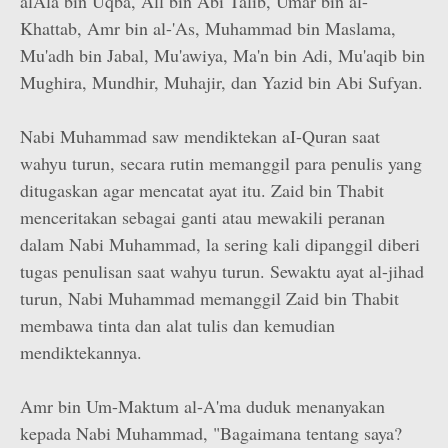
al­Ala bin Uqba, All bin Abi Talib, Umar bin al-
Khattab, Amr bin al-'As, Muhammad bin Maslama,
Mu'adh bin Jabal, Mu'awiya, Ma'n bin Adi, Mu'aqib bin
Mughira, Mundhir, Muhajir, dan Yazid bin Abi Sufyan.
Nabi Muhammad saw mendiktekan aI-Quran saat
wahyu turun, secara rutin memanggil para penulis yang
ditugaskan agar mencatat ayat itu. Zaid bin Thabit
menceritakan sebagai ganti atau mewakili peranan
dalam Nabi Muhammad, la sering kali dipanggil diberi
tugas penulisan saat wahyu turun. Sewaktu ayat al-jihad
turun, Nabi Muhammad memanggil Zaid bin Thabit
membawa tinta dan alat tulis dan kemudian
mendiktekannya.
Amr bin Um-Maktum al-A'ma duduk menanyakan
kepada Nabi Muhammad, "Bagaimana tentang saya?