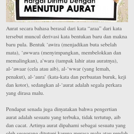
Aurat secara bahasa berasal dari kata “araa” dari kata
tersebut muncul derivasi kata bentukan baru dan makna
baru pula. Bentuk ‘awira (menjadikan buta sebelah
mata), ‘awwara (menyimpangkan, membelokkan dan
memalingkan), a’wara (tampak lahir atau auratnya),
al-‘awaar (cela atau aib), al-‘wwar (yang lemah,
penakut), al-‘aura’ (kata-kata dan perbuatan buruk, keji
dan kotor), sedangkan al-‘aurat adalah segala perkara
yang dirasa malu.
Pendapat senada juga dinyatakan bahwa pengertian
aurat adalah sesuatu yang terbuka, tidak tertutup, aib
dan cacat. Artinya aurat dipahami sebagai sesuatu yang
oleh seseorang ditutupi karena merasa malu atau rendah