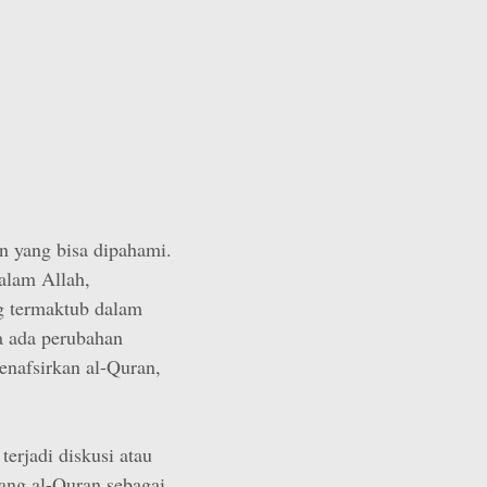
n yang bisa dipahami.
alam Allah,
g termaktub dalam
a ada perubahan
enafsirkan al-Quran,
erjadi diskusi atau
tang al-Quran sebagai