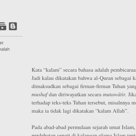
er
kalah
Kata “kalam” secara bahasa adalah pembicaraa
Jadi kalau dikatakan bahwa al-Quran sebagai k
dimaksudkan sebagai firman-firman Tuhan yan
mushaf
dan diriwayatkan secara
mutawātir.
Jik
terhadap teks-teks Tuhan tersebut, misalnnya m
maka ia tidak lagi dikatakan “kalam Allah”.
Pada abad-abad permulaan sejarah umat Islam, t
perdebatan sengit di kalangan ulama Islam ten