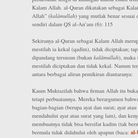
Kalam Allah. al-Quran dikatakan sebagai Kala
Allah” (
kalāmullah
) yang mutlak benar sesuai
sendiri dalam QS al-An’am (6): 115
Sekiranya al-Quran sebagai Kalam Allah merup
mestilah ia kekal (qadīm), tidak diciptakan; tap
dipandang tersusun (bukan
kalāmullah
), maka 
mestilah diciptakan dan tidak kekal. Namun ter
antara berbagai aliran pemikiran diantaranya:
Kaum Muktazilah bahwa firman Allah itu bukanl
tetapi perbuatannya. Mereka berargumen bahwa
bagian-bagian (berupa ayat dan surat; ayat atau
mendahului ayat atau surat yang lain), dan ken
membuatnya tidak bisa bersifat kadim (tak ber
al
bermula tidak didahului oleh apapun (baca: