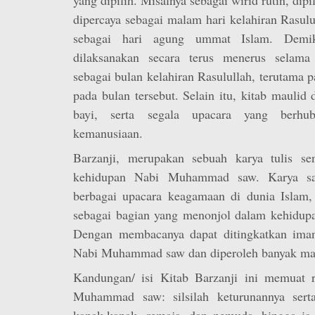
dipercaya sebagai malam hari kelahiran Rasul
sebagai hari agung ummat Islam. Demik
dilaksanakan secara terus menerus selam
sebagai bulan kelahiran Rasulullah, terutama 
pada bulan tersebut. Selain itu, kitab maulid 
bayi, serta segala upacara yang berhu
kemanusiaan.
Barzanji, merupakan sebuah karya tulis se
kehidupan Nabi Muhammad saw. Karya sas
berbagai upacara keagamaan di dunia Islam, 
sebagai bagian yang menonjol dalam kehidupa
Dengan membacanya dapat ditingkatkan iman
Nabi Muhammad saw dan diperoleh banyak ma
Kandungan/ isi Kitab Barzanji ini memuat 
Muhammad saw: silsilah keturunannya sert
kanak-kanak, remaja, dan pemuda. hingga ia 