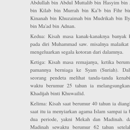
Abdullah bin Abdul Muttalib bin Hasyim bin
bin Kilab bin Murrah bin Ka’b bin Fihr bi
Kinanah bin Khuzaimah bin Mudrikah bin Ily
bin Ma'ad bin Adnan.
Kedua: Kisah masa kanak-kanaknya banyak ke
pada diri Muhammad saw. misalnya malaikat
mengeluarkan segala kotoran dari dalamnya.
Ketiga: Kisah masa remajanya, ketika berum
pamannya berniaga ke Syam (Suriah). Dal
seorang pendeta melihat tanda-tanda kenab
waktu berumur 25 tahun ia melangsungkan
Khadijah binti Khuwailid.
Kelima: Kisah saat berumur 40 tahun ia diang
saat itu ia menyiarkan agama Islam sampai ia
dua periode, yakni Mekah dan Madinah. d
Madinah sewaktu berumur 62 tahun setela