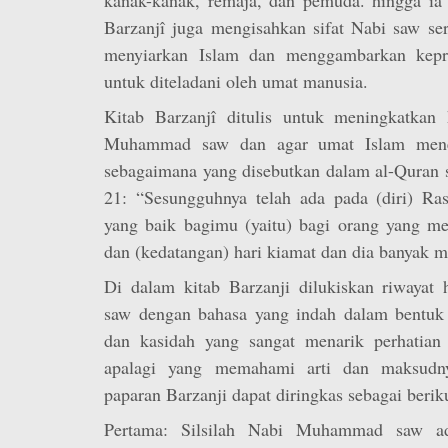
Barzanjî juga mengisahkan sifat Nabi saw se
menyiarkan Islam dan menggambarkan kepr
untuk diteladani oleh umat manusia.
Kitab Barzanjî ditulis untuk meningkatkan
Muhammad saw dan agar umat Islam menela
sebagaimana yang disebutkan dalam al-Quran s
21: “Sesungguhnya telah ada pada (diri) Rasu
yang baik bagimu (yaitu) bagi orang yang me
dan (kedatangan) hari kiamat dan dia banyak m
Di dalam kitab Barzanji dilukiskan riwaya
saw dengan bahasa yang indah dalam bentuk p
dan kasidah yang sangat menarik perhatian
apalagi yang memahami arti dan maksudny
paparan Barzanji dapat diringkas sebagai berik
Pertama: Silsilah Nabi Muhammad saw a