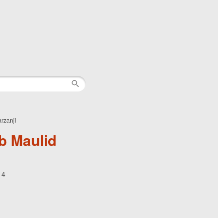
rzanji
b Maulid
14