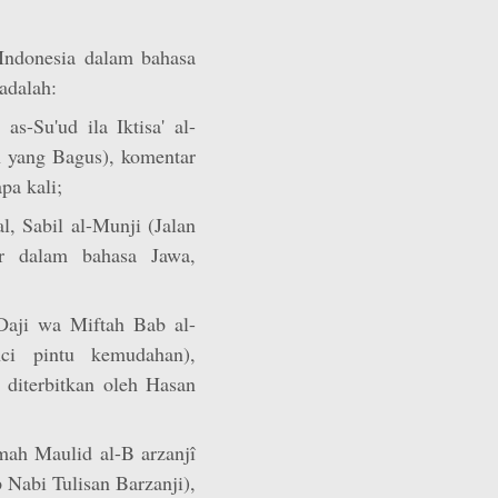
 Indonesia dalam bahasa
adalah:
as-Su'ud ila Iktisa' al-
 yang Bagus), komentar
pa kali;
 Sabil al-Munji (Jalan
ar dalam bahasa Jawa,
Daji wa Miftah Bab al-
i pintu kemudahan),
diterbitkan oleh Hasan
mah Maulid al-B arzanjî
Nabi Tulisan Barzanji),