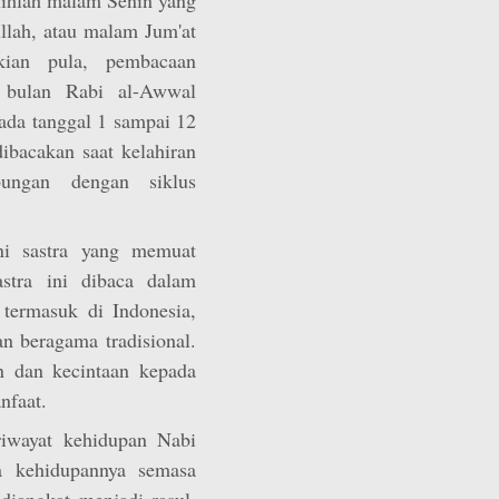
ullah, atau malam Jum'at
ian pula, pembacaan
a bulan Rabi al-Awwal
pada tanggal 1 sampai 12
dibacakan saat kelahiran
bungan dengan siklus
ni sastra yang memuat
tra ini dibaca dalam
termasuk di Indonesia,
n beragama tradisional.
 dan kecintaan kepada
nfaat.
riwayat kehidupan Nabi
a kehidupannya semasa
diangkat menjadi rasul.