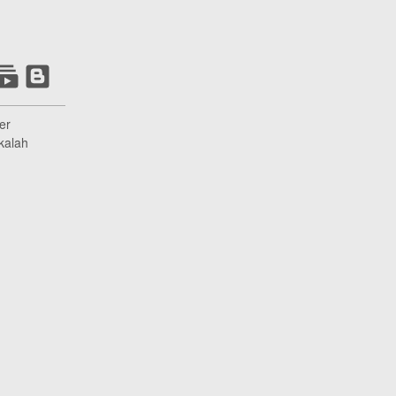
er
kalah