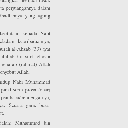
rta perjuangannya dalam
ibadiannya yang agung
 kecintaan kepada Nabi
dani kepribadiannya,
urah al-Ahzab (33) ayat
lullah itu suri teladan
ngharap (rahmat) Allah
enyebut Allah.
t hidup Nabi Muhammad
uisi serta prosa (nasr)
 pembaca/pendengarnya,
a. Secara garis besar
ut.
dalah: Muhammad bin