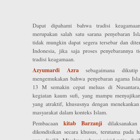
Dapat dipahami bahwa tradisi keagamaa
merupakan salah satu sarana penyebaran Isl
tidak mungkin dapat segera tersebar dan dite
Indonesia, jika saja proses penyebarannya ti
tradisi keagamaan.
Azyumardi Azra
sebagaimana dikutip
mengemukakan bahwa penyebaran agama Islam
13 M semakin cepat meluas di Nusantara,
kegiatan kaum sufi, yang mampu menyajika
yang atraktif, khususnya dengan menekankan 
masyarakat dalam konteks Islam.
kitab Barzanji
Pembacaan
dilaksanakan
dikondisikan secara khusus, terutama pada 
yang dipilih. Misalnya sebagai wirid rutin, di