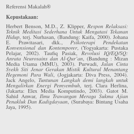
Referensi Makalah®
Kepustakaan:
Herbert Benson, M.D., Z. Klipper,
Respon Relaksasi:
Teknik Meditasi Sederhana Untuk Mengatasi Tekanan
Hidup
, terj. Nurhasan, (Bandung: Kaifa, 2000). Johana
E. Prawitasari, dkk.,
Psikoterapi Pendekatan
Konvensional dan Kontemporer
, (Yogyakarta: Pustaka
Pelajar, 2002). Taufiq Pasiak,
Revolusi IQ/EQ/SQ:
Anrata Neurosains dan Al-Qur’an
, (Bandung : Mizan
Media Utama (MMU), 2003). Purwadi,
Jalan Cinta
Syekh Siti Jenar Gerakan Mistik Kultural Menantang
Hegemoni Para Wali
, (Jogjakarta: Diva Press, 2004).
Jack Angelo,
Tuntunan Langkah demi langkah untuk
Mengalirkan Energi Pemyembuh
, terj. Clara Herlina,
(Jakarta: Elex Media Komputindo, 2003). Gatot M.
Sahid Anwar,
Ilmu Trawangan Meraga Sukma Ajian
Penakluk Dan Kadigdayaan
, (Surabaya: Bintang Usaha
Jaya, 1995).