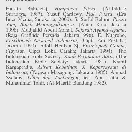
Husain Bahraeisj,
Himpunan fatwa
, (Al-Ihklas;
Surabaya, 1987). Yusuf Qardawy,
Fiqh Puasa
, (Era
Inter Media; Surakarta, 2000). S. Saiful Rahim,
Puasa
Yang Boleh Meninggalkannya
, (Antar Kota; Jakarta
1998). Mudjahid Abdul Manaf,
Sejarah Agama-Agama
,
(Raja Grafindo Persada; Jakarta,1996). E. Nugroho,
Ensiklopedi Nasional Indonesia
, (Cipta Adi Pustaka;
Jakarta 1990). Adolf Heuken Sj,
Ensiklopedi Gereja
,
(Yayasan Cipta Loka Caraka; Jakarta 1994). The
Indonesian Bible Society,
Kitab Perjanjian Baru
, (The
Indonesian Bible Society; Jakarta 1981). Kamil
Kargapradja,
Aliran Kebatinan & Kepercayaan di
Indonesia
, (Yayasan Masagung; Jakarata 1985). Ahmad
Syalaby,
Islam dan Timbangan
, terj Abu Laila &
Muhammad Tohir, (Al-Maarif; Bandung 1982).