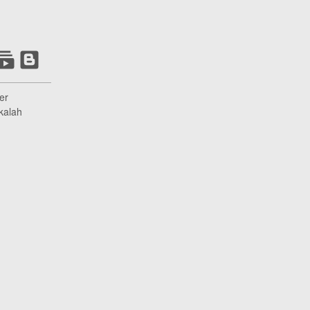
er
kalah