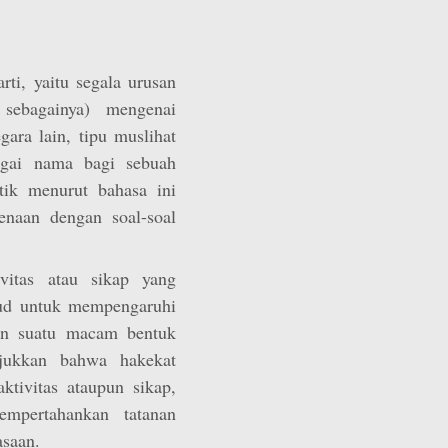
rti, yaitu segala urusan
 sebagainya) mengenai
gara lain, tipu muslihat
agai nama bagi sebuah
itik menurut bahasa ini
enaan dengan soal-soal
ivitas atau sikap yang
ud untuk mempengaruhi
an suatu macam bentuk
njukkan bahwa hakekat
ktivitas ataupun sikap,
mpertahankan tatanan
saan.