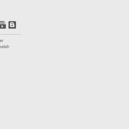
er
kalah