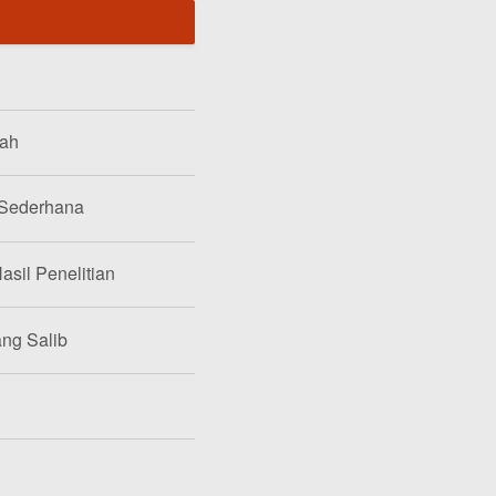
lah
 Sederhana
asil Penelitian
ang Salib