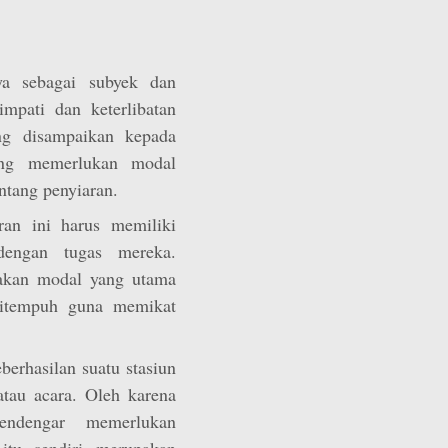
a sebagai subyek dan
impati dan keterlibatan
ng disampaikan kepada
ung memerlukan modal
tang penyiaran.
ran ini harus memiliki
engan tugas mereka.
akan modal yang utama
ditempuh guna memikat
berhasilan suatu stasiun
atau acara. Oleh karena
endengar memerlukan
itu sendiri merupakan