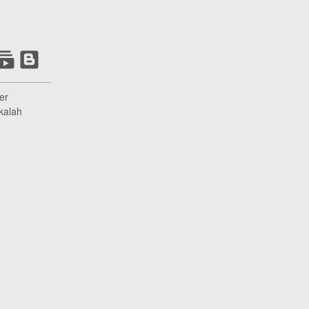
er
kalah