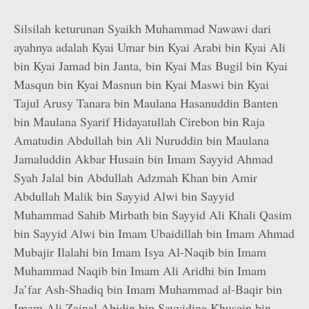
Silsilah keturunan Syaikh Muhammad Nawawi dari
ayahnya adalah Kyai Umar bin Kyai Arabi bin Kyai Ali
bin Kyai Jamad bin Janta, bin Kyai Mas Bugil bin Kyai
Masqun bin Kyai Masnun bin Kyai Maswi bin Kyai
Tajul Arusy Tanara bin Maulana Hasanuddin Banten
bin Maulana Syarif Hidayatullah Cirebon bin Raja
Amatudin Abdullah bin Ali Nuruddin bin Maulana
Jamaluddin Akbar Husain bin Imam Sayyid Ahmad
Syah Jalal bin Abdullah Adzmah Khan bin Amir
Abdullah Malik bin Sayyid Alwi bin Sayyid
Muhammad Sahib Mirbath bin Sayyid Ali Khali Qasim
bin Sayyid Alwi bin Imam Ubaidillah bin Imam Ahmad
Mubajir Ilalahi bin Imam Isya Al-Naqib bin Imam
Muhammad Naqib bin Imam Ali Aridhi bin Imam
Ja’far Ash-Shadiq bin Imam Muhammad al-Baqir bin
Imam Ali Zainal Abidin bin Sayyidina Khusain bin