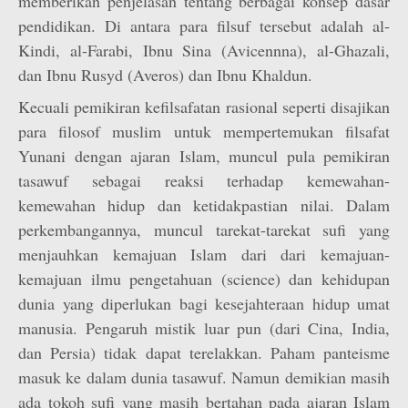
memberikan penjelasan tentang berbagai konsep dasar
pendidikan. Di antara para filsuf tersebut adalah al-
Kindi, al-Farabi, Ibnu Sina (Avicennna), al-Ghazali,
dan Ibnu Rusyd (Averos) dan Ibnu Khaldun.
Kecuali pemikiran kefilsafatan rasional seperti disajikan
para filosof muslim untuk mempertemukan filsafat
Yunani dengan ajaran Islam, muncul pula pemikiran
tasawuf sebagai reaksi terhadap kemewahan-
kemewahan hidup dan ketidakpastian nilai. Dalam
perkembangannya, muncul tarekat-tarekat sufi yang
menjauhkan kemajuan Islam dari dari kemajuan-
kemajuan ilmu pengetahuan (science) dan kehidupan
dunia yang diperlukan bagi kesejahteraan hidup umat
manusia. Pengaruh mistik luar pun (dari Cina, India,
dan Persia) tidak dapat terelakkan. Paham panteisme
masuk ke dalam dunia tasawuf. Namun demikian masih
ada tokoh sufi yang masih bertahan pada ajaran Islam