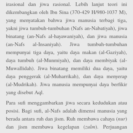
irasional dan jiwa rasional. Lebih lanjut teori ini
dikembangkan oleh Ibn Sina (370-429 H/980-1037 M),
yang menyatakan bahwa jiwa manusia terbagi tiga,
yakni jiwa tumbuh-tumbuhan (Nafs an-Nabatiyah), jiwa
binatang (an-Nafs al-hayawaniyah), dan jiwa manusia
(an-Nafs al-Insaniyah). Jiwa tumbuh-tumbuhan
mempunyai tiga daya, yaitu daya makan (al-Gaziyah),
daya tumbuh (al-Munmiyah), dan daya membiyak (al-
Muwallidah). Jiwa binatang memiliki dua daya, yaitu
daya penggerak (al-Muharrikah), dan daya menyerap
(al-Mudrikah). Jiwa manusia mempunyai daya berfikir
yang disebut Aql.
Para sufi menggambarkan jiwa secara kedudukan atau
posisi. Bagi sufi, al-Nafs adalah dimensi manusia yang
berada antara ruh dan jism. Ruh membawa cahaya (
nur
)
dan jism membawa kegelapan (
zulm
). Perjuangan