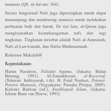
manusia (QS. al-An’am: 164).
Secara fungsional Nafs juga dipersiapkan untuk dapat
menampung dan mendorong manusia untuk melakukan
perbuatan baik dan buruk. Di sisi lain, al-Quran juga
mengisyaratkan keanekaragaman nafs dari segi
tingkatan. Tingkatan tersebut adalah Nafs al-Ammarah,
Nafs al-Lawwamah, dan Nafsu Muthmainnah.
Referensi Makalah®
Kepustakaan:
Harun Nasution,
Falsafat Agama
, (Jakarta: Bulan
Bintang, 1991). Al-Zamakhsyari,
al-Kasysyaf
,
(Teheran: Inthisyarah, t.th). H. Fuad Nashori,
Potensi-
Potensi Manusia
, (Yogyakarta: Pustaka Pelajar, 2005).
Kafrawi Ridwan (ed.),
Ensiklopedi Islam
, (Jakarta:
Icktiar Baru van Hoeve, 1993).