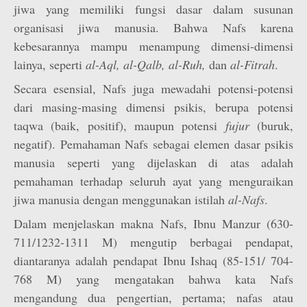
jiwa yang memiliki fungsi dasar dalam susunan
organisasi jiwa manusia. Bahwa Nafs karena
kebesarannya mampu menampung dimensi-dimensi
lainya, seperti
al-Aql, al-Qalb, al-Ruh,
dan
al-Fitrah
.
Secara esensial, Nafs juga mewadahi potensi-potensi
dari masing-masing dimensi psikis, berupa potensi
taqwa (baik, positif), maupun potensi
fujur
(buruk,
negatif). Pemahaman Nafs sebagai elemen dasar psikis
manusia seperti yang dijelaskan di atas adalah
pemahaman terhadap seluruh ayat yang menguraikan
jiwa manusia dengan menggunakan istilah
al-Nafs
.
Dalam menjelaskan makna Nafs, Ibnu Manzur (630-
711/1232-1311 M) mengutip berbagai pendapat,
diantaranya adalah pendapat Ibnu Ishaq (85-151/ 704-
768 M) yang mengatakan bahwa kata Nafs
mengandung dua pengertian, pertama; nafas atau