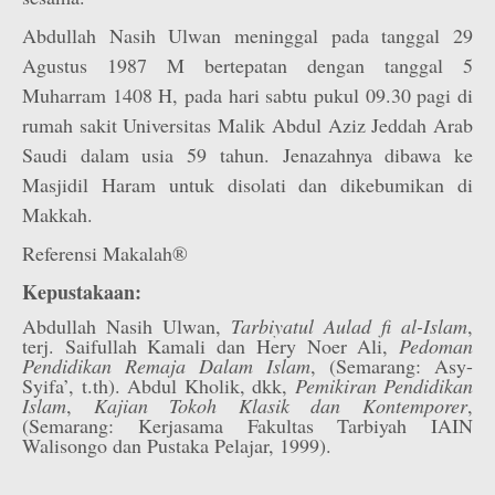
Abdullah Nasih Ulwan meninggal pada tanggal 29
Agustus 1987 M bertepatan dengan tanggal 5
Muharram 1408 H, pada hari sabtu pukul 09.30 pagi di
rumah sakit Universitas Malik Abdul Aziz Jeddah Arab
Saudi dalam usia 59 tahun. Jenazahnya dibawa ke
Masjidil Haram untuk disolati dan dikebumikan di
Makkah.
Referensi Makalah®
Kepustakaan:
Abdullah Nasih Ulwan,
Tarbiyatul Aulad fi al-Islam
,
terj. Saifullah Kamali dan Hery Noer Ali,
Pedoman
Pendidikan Remaja Dalam Islam
, (Semarang: Asy-
Syifa’, t.th). Abdul Kholik, dkk,
Pemikiran Pendidikan
Islam
,
Kajian Tokoh Klasik dan Kontemporer
,
(Semarang: Kerjasama Fakultas Tarbiyah IAIN
Walisongo dan Pustaka Pelajar, 1999).