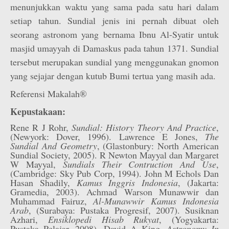
menunjukkan waktu yang sama pada satu hari dalam
setiap tahun. Sundial jenis ini pernah dibuat oleh
seorang astronom yang bernama Ibnu Al-Syatir untuk
masjid umayyah di Damaskus pada tahun 1371. Sundial
tersebut merupakan sundial yang menggunakan gnomon
yang sejajar dengan kutub Bumi tertua yang masih ada.
Referensi Makalah®
Kepustakaan:
Rene R J Rohr,
Sundial: History Theory And Practice
,
(Newyork: Dover, 1996). Lawrence E Jones,
The
Sundial And Geometry
, (Glastonbury: North American
Sundial Society, 2005). R Newton Mayyal dan Margaret
W Mayyal,
Sundials Their Contruction And Use
,
(Cambridge: Sky Pub Corp, 1994). John M Echols Dan
Hasan Shadily,
Kamus Inggris Indonesia
, (Jakarta:
Gramedia, 2003). Achmad Warson Munawwir dan
Muhammad Fairuz,
Al-Munawwir Kamus Indonesia
Arab
, (Surabaya: Pustaka Progresif, 2007). Susiknan
Azhari,
Ensiklopedi Hisab Rukyat
, (Yogyakarta:
Pustaka Pelajar, 2008). David A King,
Astronomy In