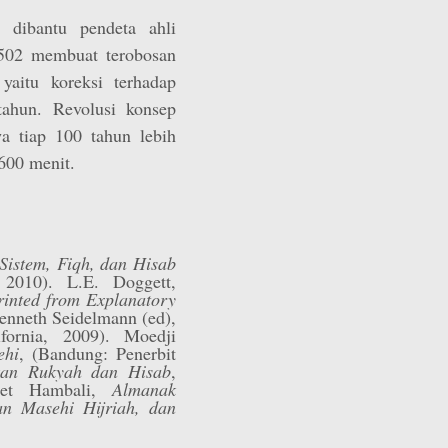
dibantu pendeta ahli
1502 membuat terobosan
yaitu koreksi terhadap
tahun. Revolusi konsep
wa tiap 100 tahun lebih
600 menit.
Sistem, Fiqh, dan Hisab
2010). L.E. Doggett,
printed from Explanatory
Kenneth Seidelmann (ed),
ifornia, 2009). Moedji
ehi
, (Bandung: Penerbit
an Rukyah dan Hisab
,
amet Hambali,
Almanak
n Masehi Hijriah, dan