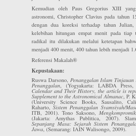
Kemudian oleh Paus Gregorius XIII yang 
astronomi, Christopher Clavius pada tahun 
dengan dua koreksi terhadap tahun Julian, 
kelebihan hitungan empat menit pada tiap 
radikal itu dilakukan melalui ketetapan bah
menjadi 400 menit, 400 tahun lebih menjadi 1.
Referensi Makalah®
Kepustakaan:
Ruswa Darsono,
Penanggalan Islam Tinjauan 
Penanggalan
, (Yogyakarta: LABDA Press, 
Calendar and Their History, the article is re
Supplement to the Astronomical Almanac
, P. 
(University Science Books, Sausalito, Cal
Raharto,
Sistem Penanggalan Syamsiyah/Mas
ITB, 2001). Tono Saksono,
Mengkompromik
(Jakarta: Amythas Publitica, 2007). Sl
Sepanjang Masa: Sejarah Sistem Penanggala
Jawa
, (Semarang: IAIN Walisongo, 2009).