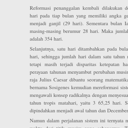
Reformasi penanggalan kembali dilakukan d
hari pada tiap bulan yang memiliki angka ge
menjadi ganjil (29 hari). Sementara bulan I
masing-masing berumur 28 hari. Maka jumlah
adalah 354 hari.
Selanjutnya, satu hari ditambahkan pada bul
hari, sehingga jumlah hari dalam satu tahun
tetapi masih terjadi disparitas ketepatan ha
perayaan tahunan menyambut perubahan musi
raja Julius Caesar dibantu seorang matemati
bernama Sosigenes kemudian mereformasi sist
mengawali konsep radikalnya dengan menyesua
tahun tropis matahari, yaitu 3 65,25 hari. S
dipindahkan menjadi awal tahun dan Decemberi
Namun dalam perjalanan sistem ini ternyata m
waktu dari titik musim yang sebenarnya. Te