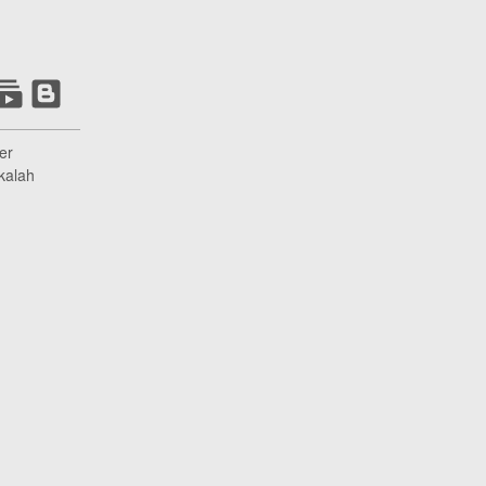
er
kalah