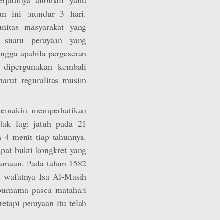
an ini mundur 3 hari.
nitas masyarakat yang
 suatu perayaan yang
ingga apabila pergeseran
t dipergunakan kembali
marut reguralitas musim
semakin memperhatikan
dak lagi jatuh pada 21
 4 menit tiap tahunnya.
apat bukti kongkret yang
agamaan. Pada tahun 1582
a wafatnya Isa Al-Masih
purnama pasca matahari
tetapi perayaan itu telah