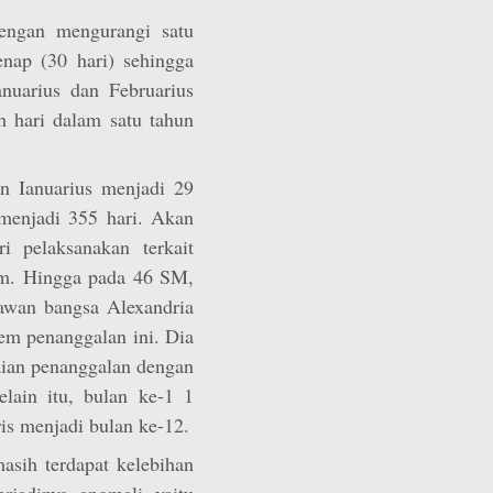
engan mengurangi satu
nap (30 hari) sehingga
anuarius dan Februarius
 hari dalam satu tahun
an Ianuarius menjadi 29
 menjadi 355 hari. Akan
ri pelaksanakan terkait
m. Hingga pada 46 SM,
kawan bangsa Alexandria
em penanggalan ini. Dia
ian penanggalan dengan
elain itu, bulan ke-1 1
s menjadi bulan ke-12.
asih terdapat kelebihan
rjadinya anomali yaitu