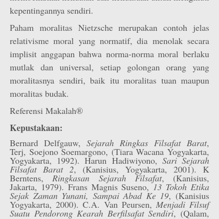
kepentingannya sendiri.
Paham moralitas Nietzsche merupakan contoh jelas
relativisme moral yang normatif, dia menolak secara
implisit anggapan bahwa norma-norma moral berlaku
mutlak dan universal, setiap golongan orang yang
moralitasnya sendiri, baik itu moralitas tuan maupun
moralitas budak.
Referensi Makalah®
Kepustakaan:
Bernard Delfgauw,
Sejarah Ringkas Filsafat Barat
,
Terj, Soejono Soemargono, (Tiara Wacana Yogyakarta,
Yogyakarta, 1992). Harun Hadiwiyono,
Sari Sejarah
Filsafat Barat 2
, (Kanisius, Yogyakarta, 2001). K
Berntens,
Ringkasan Sejarah Filsafat
, (Kanisius,
Jakarta, 1979). Frans Magnis Suseno,
13 Tokoh Etika
Sejak Zaman Yunani, Sampai Abad Ke 19
, (Kanisius
Yogyakarta, 2000). C.A. Van Peursen,
Menjadi Filsuf
Suatu Pendorong Kearah Berfilsafat Sendiri
, (Qalam,