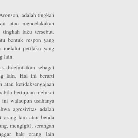
Aronson, adalah tingkah
kai atau mencelakakan
tingkah laku tersebut.
atu bentuk respon yang
 melalui perilaku yang
 lain.
s didefinisikan sebagai
 lain. Hal ini berarti
n atau ketidaksengajaan
apabila bertujuan melukai
 ini walaupun usahanya
hwa agresivitas adalah
i orang lain atau benda
ng, mengigit), serangan
nggar hak orang lain