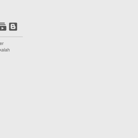
er
kalah