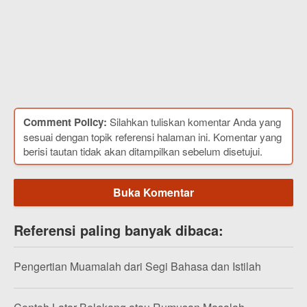
Comment Policy:
Silahkan tuliskan komentar Anda yang
sesuai dengan topik referensi halaman ini. Komentar yang
berisi tautan tidak akan ditampilkan sebelum disetujui.
Buka Komentar
Referensi paling banyak dibaca:
Pengertian Muamalah dari Segi Bahasa dan Istilah