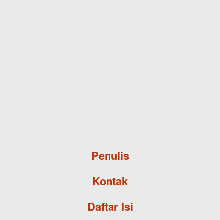
Skip to main content
Penulis
Kontak
Daftar Isi