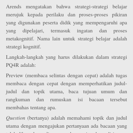
Arends mengatakan bahwa strategi-strategi belajar
merujuk kepada perilaku dan proses-proses pikiran
yang digunakan peserta didik yang mempengaruhi apa
yang dipelajari, termasuk ingatan dan proses
metakognitif. Nama lain untuk strategi belajar adalah
strategi kognitif.
Langkah-langkah yang harus dilakukan dalam strategi
PQ4R adalah:
Preview (membaca selintas dengan cepat) adalah tugas
membaca dengan cepat dengan memperhatikan judul-
judul dan topik utama, baca tujuan umum dan
rangkuman dan rumuskan isi bacaan tersebut
membahas tentang apa.
Question
(bertanya) adalah memahami topik dan judul
utama dengan mengajukan pertanyaan ada bacaan yang