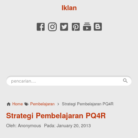
Iklan
Home
Pembelajaran
Strategi Pembelajaran PQ4R
Strategi Pembelajaran PQ4R
Oleh:
Anonymous
Pada:
January 20, 2013