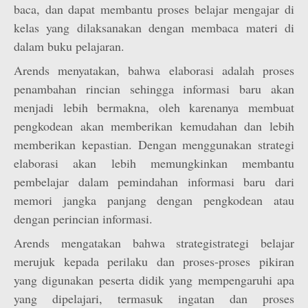
baca, dan dapat membantu proses belajar mengajar di
kelas yang dilaksanakan dengan membaca materi di
dalam buku pelajaran.
Arends menyatakan, bahwa elaborasi adalah proses
penambahan rincian sehingga informasi baru akan
menjadi lebih bermakna, oleh karenanya membuat
pengkodean akan memberikan kemudahan dan lebih
memberikan kepastian. Dengan menggunakan strategi
elaborasi akan lebih memungkinkan membantu
pembelajar dalam pemindahan informasi baru dari
memori jangka panjang dengan pengkodean atau
dengan perincian informasi.
Arends mengatakan bahwa strategistrategi belajar
merujuk kepada perilaku dan proses-proses pikiran
yang digunakan peserta didik yang mempengaruhi apa
yang dipelajari, termasuk ingatan dan proses