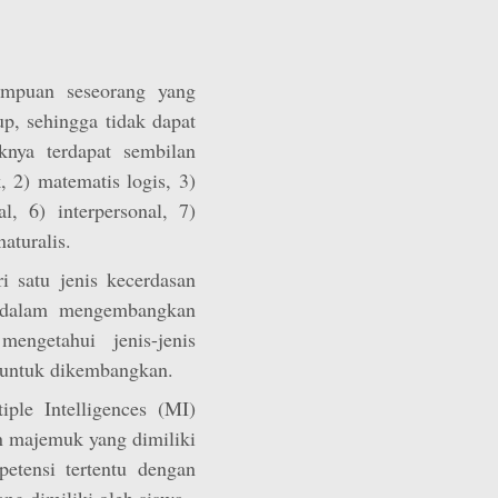
ampuan seseorang yang
up, sehingga tidak dapat
knya terdapat sembilan
k, 2) matematis logis, 3)
l, 6) interpersonal, 7)
naturalis.
 satu jenis kecerdasan
g dalam mengembangkan
engetahui jenis-jenis
 untuk dikembangkan.
iple Intelligences (MI)
n majemuk yang dimiliki
etensi tertentu dengan
ng dimiliki oleh siswa.