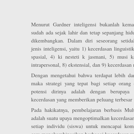
Menurut Gardner inteligensi bukanlah kem
sudah ada sejak lahir dan tetap sepanjang hid
dikembangkan. Dalam diri seseorang setida
jenis inteligensi, yaitu 1) kecerdasan linguisti
spasial, 4) ki nesteti k jasmani, 5) musi ka
intrapersonal, 8) ekstensial, dan 9) kecerdasan 
Dengan mengetahui bahwa terdapat lebih dari
maka strategi yang tepat bagi setiap oran
potensi dirinya adalah dengan berupaya m
kecerdasan yang memberikan peluang terbesar
Pada hakikatnya, pembelajaran berbasis Mult
adalah suatu upaya mengoptimalkan kecerdasa
setiap individu (siswa) untuk mencapai komp
cara mengkombinasikan berbagai kecerdasan ya