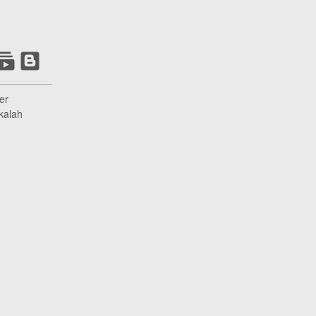
er
kalah