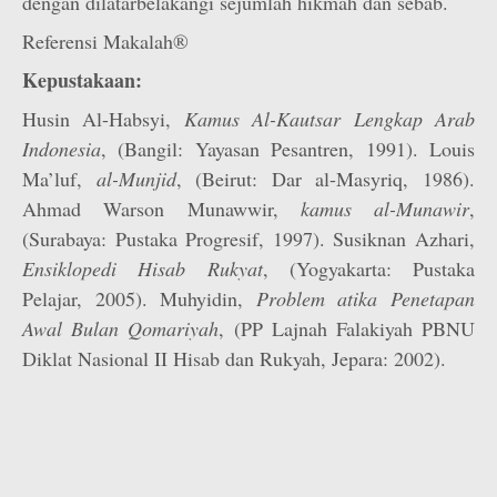
dengan dilatarbelakangi sejumlah hikmah dan sebab.
Referensi Makalah®
Kepustakaan:
Husin Al-Habsyi,
Kamus Al-Kautsar Lengkap Arab
Indonesia
, (Bangil: Yayasan Pesantren, 1991). Louis
Ma’luf,
al-Munjid
, (Beirut: Dar al-Masyriq, 1986).
Ahmad Warson Munawwir,
kamus al-Munawir
,
(Surabaya: Pustaka Progresif, 1997). Susiknan Azhari,
Ensiklopedi Hisab Rukyat
, (Yogyakarta: Pustaka
Pelajar, 2005). Muhyidin,
Problem atika Penetapan
Awal Bulan Qomariyah
, (PP Lajnah Falakiyah PBNU
Diklat Nasional II Hisab dan Rukyah, Jepara: 2002).