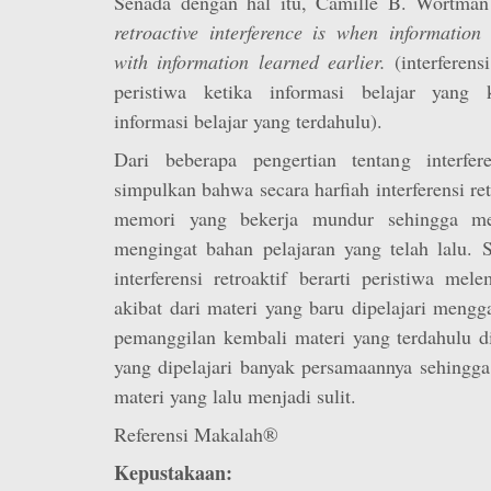
Senada dengan hal itu, Camille B. Wortm
retroactive interference is when information 
with information learned earlier.
(interferensi
peristiwa ketika informasi belajar yang
informasi belajar yang terdahulu).
Dari beberapa pengertian tentang interferen
simpulkan bahwa secara harfiah interferensi re
memori yang bekerja mundur sehingga m
mengingat bahan pelajaran yang telah lalu. S
interferensi retroaktif berarti peristiwa me
akibat dari materi yang baru dipelajari men
pemanggilan kembali materi yang terdahulu d
yang dipelajari banyak persamaannya sehingg
materi yang lalu menjadi sulit.
Referensi Makalah®
Kepustakaan: