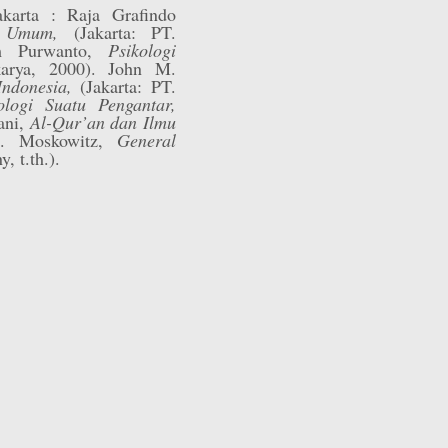
akarta : Raja Grafindo
gi Umum,
(Jakarta: PT.
m Purwanto,
Psikologi
arya, 2000). John M.
Indonesia,
(Jakarta: PT.
ologi Suatu Pengantar,
ani,
Al-Qur’an dan Ilmu
J. Moskowitz,
General
 t.th.).