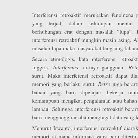
Interferensi retroaktif merupakan fenomena p
yang terjadi dalam kehidupan mental. In
berhubungan erat dengan masalah “lupa”. B
interferensi retroaktif mungkin masih asing. A
masalah lupa maka masyarakat langsung faham
Secara etimologis, kata interferensi retroak
Inggris.
Interference
artinya gangguan.
Retro
surut. Maka interferensi retroaktif dapat di
memori yang berlaku surut.
Retro
juga berart
bahan yang baru dipelajari bekerja mu
kemampuan mengikat pengalaman atau bahan y
lampau. Sehingga interferensi retroaktif bera
baru mengganggu usaha mengingat data yang la
Menurut Irwanto, interferensi retroaktif diart
memori di mana informasi yang baru diterim