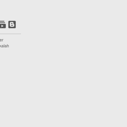
er
kalah