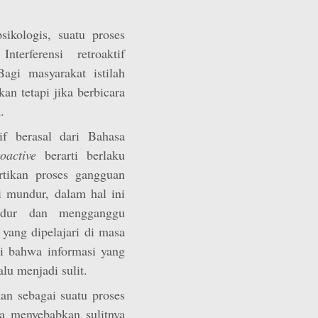
sikologis, suatu proses
terferensi retroaktif
agi masyarakat istilah
kan tetapi jika berbicara
.
tif berasal dari Bahasa
active
berarti berlaku
artikan proses gangguan
i mundur, dalam hal ini
ndur dan mengganggu
ang dipelajari di masa
rti bahwa informasi yang
lu menjadi sulit.
ikan sebagai suatu proses
a menyebabkan sulitnya