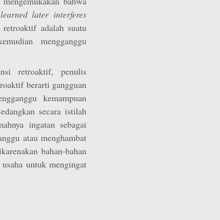
an mengemukakan bahwa
learned later interferes
 retroaktif adalah suatu
 kemudian mengganggu
si retroaktif, penulis
troaktif berarti gangguan
engganggu kemampuan
edangkan secara istilah
lemahnya ingatan sebagai
gganggu atau menghambat
ikarenakan bahan-bahan
a usaha untuk mengingat