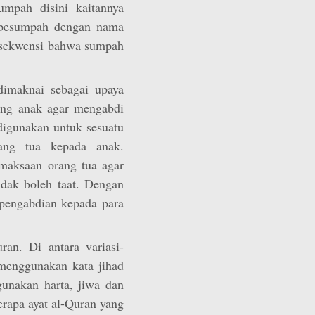
mpah disini kaitannya
a besumpah dengan nama
onsekwensi bahwa sumpah
dimaknai sebagai upaya
ng anak agar mengabdi
 digunakan untuk sesuatu
rang tua kepada anak.
emaksaan orang tua agar
dak boleh taat. Dengan
 pengabdian kepada para
.
an. Di antara variasi-
 menggunakan kata jihad
unakan harta, jiwa dan
erapa ayat al­-Quran yang