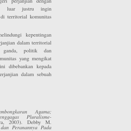
eri perjanjian dengan
n luar justru ingin
 territorial komunitas
elindungi kepentingan
njian dalam territorial
 ganda, politik dan
munitas yang mengikat
ini dibebankan kepada
rjanjian dalam sebuah
Pembongkaran Agama;
ggagas Pluralisme-
ara, 2003). Debby M.
, dan Peranannya Pada