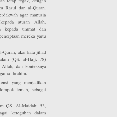
h tetap tegak, dengan
ra Rasul dan al-Quran.
berdakwah agar manusia
kepada aturan Allah,
an kepada ummat dan
penciptaan mereka yaitu
al-Quran, akar kata jihad
alam (QS. al-Hajj: 78)
 Allah, dan konteksnya
agama Ibrahim.
tensi yang menjadikan
lompok lemah, sebagai
am QS. Al-Maidah: 53,
agai keteguhan dalam