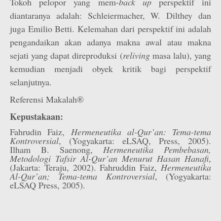
Tokoh pelopor yang mem-
back up
perspektif ini
diantaranya adalah: Schleiermacher, W. Dilthey dan
juga Emilio Betti. Kelemahan dari perspektif ini adalah
pengandaikan akan adanya makna awal atau makna
sejati yang dapat direproduksi (
reliving
masa lalu), yang
kemudian menjadi obyek kritik bagi perspektif
selanjutnya.
Referensi Makalah®
Kepustakaan:
Fahrudin Faiz,
Hermeneutika al-Qur’an: Tema-tema
Kontroversial
, (Yogyakarta: eLSAQ, Press, 2005).
Ilham B. Saenong,
Hermeneutika Pembebasan,
Metodologi Tafsir Al-Qur’an Menurut Hasan Hanafi
,
(Jakarta: Teraju, 2002). Fahruddin Faiz,
Hermeneutika
Al-Qur’an; Tema-tema Kontroversial
, (Yogyakarta:
eLSAQ Press, 2005).