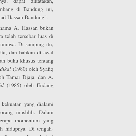
nya, dapat dikatakan,
embang di Bandung ini,
mad Hassan Bandung".
, nama A. Hassan bukan
 telah tersebar luas di
umnya. Di samping itu,
dia, dan bahkan di awal
buah buku khusus tentang
dikal
(1980) oleh Syafiq
eh Tamar Djaja, dan A.
id
(1985) oleh Endang
i kekuatan yang dialami
orang mushlih. Dalam
eberapa momentum yang
h hidupnya. Di tengah-