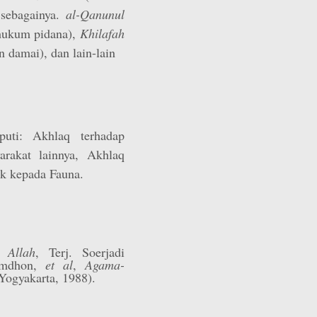
 sebagainya.
al-Qanunul
ukum pidana),
Khilafah
 damai), dan lain-lain
uti: Akhlaq terhadap
arakat lainnya, Akhlaq
ak kepada Fauna.
Allah
, Terj. Soerjadi
Romdhon,
et al
,
Agama-
Yogyakarta, 1988).