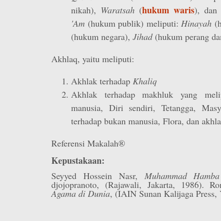
hukum waris
nikah),
Waratsah
(
), dan
'Am
(hukum publik) meliputi:
Hinayah
(h
(hukum negara),
Jihad
(hukum perang dan
Akhlaq, yaitu meliputi:
Akhlak terhadap
Khaliq
Akhlak terhadap makhluk yang melip
manusia, Diri sendiri, Tetangga, Masy
terhadap bukan manusia, Flora, dan akhl
Referensi Makalah®
Kepustakaan:
Seyyed Hossein Nasr,
Muhammad Hamba 
djojopranoto, (Rajawali, Jakarta, 1986). 
Agama di Dunia
, (IAIN Sunan Kalijaga Press, 