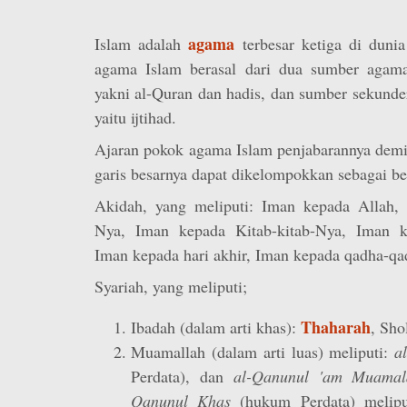
agama
Islam adalah
terbesar ketiga di dunia
agama Islam berasal dari dua sumber agama
yakni al-Quran dan hadis, dan sumber sekunde
yaitu ijtihad.
Ajaran pokok agama Islam penjabarannya demi
garis besarnya dapat dikelompokkan sebagai be
Akidah, yang meliputi: Iman kepada Allah,
Nya, Iman kepada Kitab-kitab-Nya, Iman ke
Iman kepada hari akhir, Iman kepada qadha-qa
Syariah, yang meliputi;
Thaharah
Ibadah (dalam arti khas):
, Sho
Muamallah (dalam arti luas) meliputi:
a
Perdata), dan
al-Qanunul 'am Muamal
Qanunul Khas
(hukum Perdata) melip