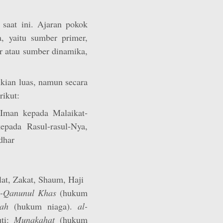
 saat ini. Ajaran pokok
, yaitu sumber primer,
r atau sumber dinamika,
kian luas, namun secara
rikut:
 Iman kepada Malaikat-
pada Rasul-rasul-Nya,
dhar
lat, Zakat, Shaum, Haji
l-Qanunul Khas
(hukum
ah
(hukum niaga).
al-
uti:
Munakahat
(hukum