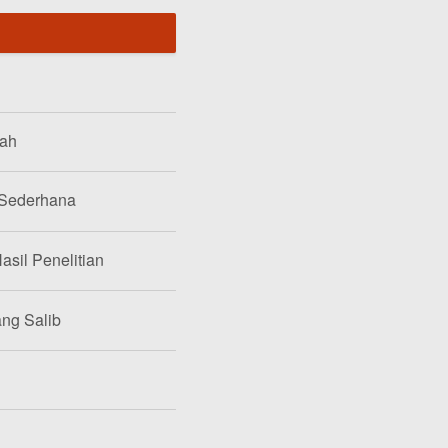
lah
 Sederhana
asil Penelitian
ang Salib