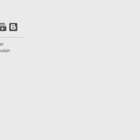
er
kalah