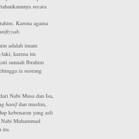
tahankannnya secara
brahim. Karena agama
anifiyyah
.
ahim adalah imam
laki, karena itu
kuti sunnah Ibrahim
ehingga ia seorang
 dari Nabi Musa dan Isa,
ang
hanif
dan muslim,
dup kebenaran yang asli
an Nabi Muhammad
 itu.