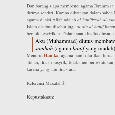
Dan barang siapa membenci agama Ibrahim ia 
dirinya sendiri. Karena dikatakan dalam sabda
agama di sisi Allah adalah
al-hanifiyyah al-sa
Islam disebut disebut juga
al-din al-hanif
karena
bentuk kesyirikan. Dalam suatu hadits dinyatak
Aku (Muhammad) diutus memba
samhah
hanif
(agama
yang mudah)
Hamka
Menurut
, agama hanif diartikan lurus
Tuhan, tidak musyrik, tidak mempersekutukan 
karena yang lain tidak ada.
Referensi Makalah®
Kepustakaan: