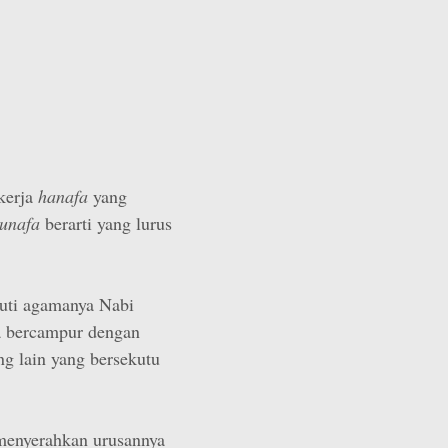
 kerja
hanafa
yang
unafa
berarti yang lurus
kuti agamanya Nabi
ada bercampur dengan
ng lain yang bersekutu
 menyerahkan urusannya