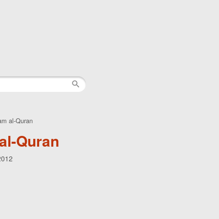
lam al-Quran
 al-Quran
2012