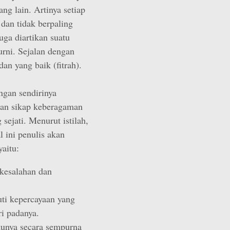
ng lain. Artinya setiap
 dan tidak berpaling
juga diartikan suatu
urni. Sejalan dengan
n yang baik (fitrah).
ngan sendirinya
dan sikap keberagaman
ejati. Menurut istilah,
 ini penulis akan
aitu:
kesalahan dan
ti kepercayaan yang
ri padanya.
kunya secara sempurna