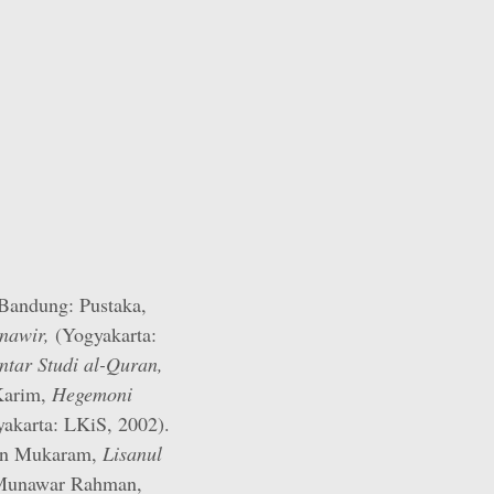
Bandung: Pustaka,
nawir,
(Yogyakarta:
ntar Studi al-Quran,
 Karim,
Hegemoni
akarta: LKiS, 2002).
in Mukaram,
Lisanul
i Munawar Rahman,