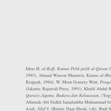
Idrus H.
al-Kaff
,
Kamus Pelik-pelik al-Quran
(
1993). Ahmad Warson Munawir,
Kamus al-Mu
Krapyak, 1984). W. Mont Gomery Watt,
Penga
(Jakarta: Rajawali Press, 1991). Khalil Abdul
Quraisy,Agama, Budaya dan Kekuasaan,
(Yogy
Allamah Abi Fadhil Jamaluddin Muhammad b
Arab, Jilid 9,
(Beirut: Daar-Shodr, t.th). Bud