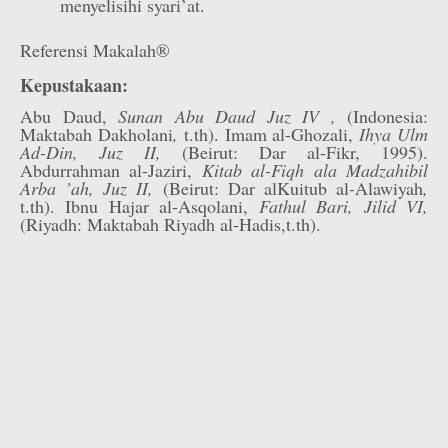
menyelisihi syari’at.
Referensi Makalah®
Kepustakaan:
Abu Daud,
Sunan Abu Daud Juz IV ,
(Indonesia:
Maktabah Dakholani
,
t.th). Imam al-Ghozali,
Ihya Ulm
Ad-Din, Juz II,
(Beirut: Dar al-Fikr, 1995).
Abdurrahman al-Jaziri,
Kitab al-Fiqh ala Madzahibil
Arba ’ah, Juz II,
(Beirut: Dar al
Kuitub al
-
Alawiyah
,
t.th). Ibnu Hajar al-Asqolani,
Fathul Bari, Jilid VI,
(Riyadh: Maktabah Riyadh al-Hadis,t.th).