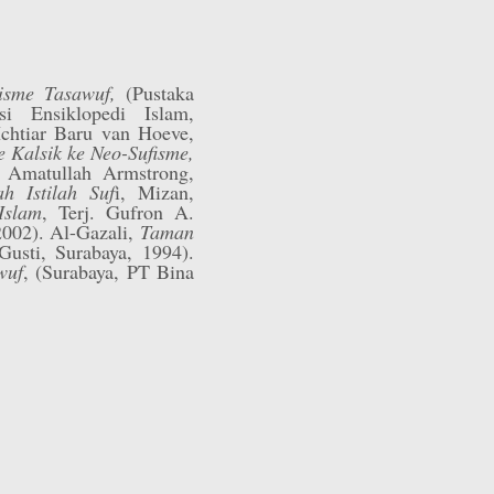
alisme Tasawuf,
(Pustaka
i Ensiklopedi Islam,
: Ichtiar Baru van Hoeve,
e Kalsik ke Neo-Sufisme,
. Amatullah Armstrong,
 Istilah Suf
i, Mizan,
Islam
, Terj. Gufron A.
2002). Al-Gazali,
Taman
Gusti, Surabaya, 1994).
wuf
, (Surabaya, PT Bina