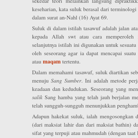
sekedar teori melainkan langsung dipraktik
keseharian, kata suluk
berasal dari terminolog
dalam surat an-Nahl (16) Ayat 69.
Suluk di dalam istilah tasawuf adalah jalan at
kepada Allah swt atau cara memperoleh m
selanjutnya istilah ini digunakan untuk sesuat
oleh seseorang agar ia dapat mencapai suat
maqam
atau
tertentu.
Dalam memahami tasawuf, suluk diartikan seba
menuju
Sang Sumber
. Ini adalah metode perj
keadaan dan kedudukan. Seseorang yang mene
salik
Sang hamba yang telah jauh berjalan m
telah sungguh-sungguh menunjukkan penghamb
Adapun hakekat suluk, ialah mengosongkan dir
(dari maksiat lahir dan dari maksiat bathin) d
sifat yang terpuji atau mahmudah (dengan taat l