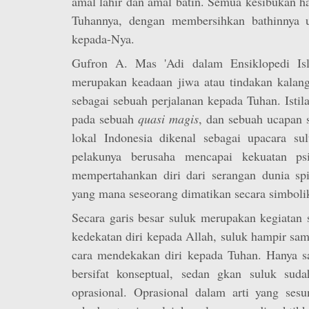
amal lahir dan amal batin. Semua kesibukan 
Tuhannya, dengan membersihkan bathinnya 
kepada-Nya.
Gufron A. Mas 'Adi dalam Ensiklopedi Is
merupakan keadaan jiwa atau tindakan kalang
sebagai sebuah perjalanan kepada Tuhan. Isti
pada sebuah
quasi magis
, dan sebuah ucapan s
lokal Indonesia dikenal sebagai upacara su
pelakunya berusaha mencapai kekuatan ps
mempertahankan diri dari serangan dunia spi
yang mana seseorang dimatikan secara simboli
Secara garis besar suluk merupakan kegiatan
kedekatan diri kepada Allah, suluk hampir sam
cara mendekakan diri kepada Tuhan. Hanya sa
bersifat konseptual, sedan gkan suluk sud
oprasional. Oprasional dalam arti yang ses