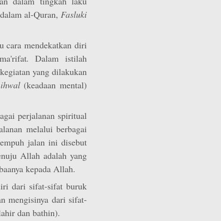
kan dalam tingkah laku
i dalam al-Quran,
Fasluki
au cara mendekatkan diri
a'rifat
.
Dalam istilah
u kegiatan yang dilakukan
u
ihwal
(keadaan mental)
gai perjalanan spiritual
alanan melalui berbagai
mpuh jalan ini disebut
enuju Allah adalah yang
aanya kepada Allah.
i dari sifat-sifat buruk
an mengisinya dari sifat-
ahir dan bathin).