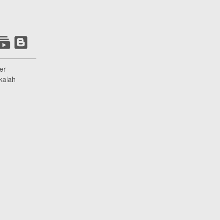
er
kalah