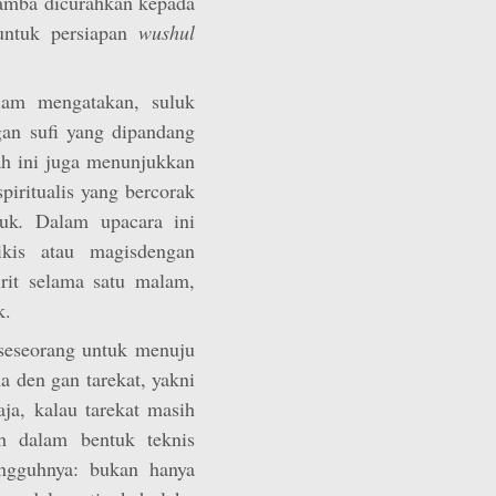
hamba dicurahkan kepada
untuk persiapan
wushul
lam mengatakan, suluk
an sufi yang dipandang
lah ini juga menunjukkan
piritualis yang bercorak
luk
.
Dalam upacara ini
ikis atau magisdengan
rit selama satu malam,
k.
 seseorang untuk menuju
a den gan tarekat, yakni
ja, kalau tarekat masih
ah dalam bentuk teknis
ungguhnya: bukan hanya