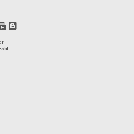
er
kalah