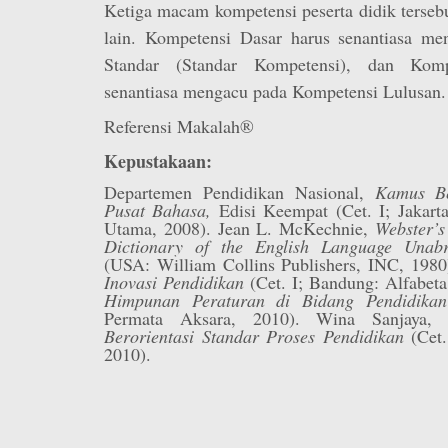
Ketiga macam kompetensi peserta didik tersebut
lain. Kompetensi Dasar harus senantiasa m
Standar (Standar Kompetensi), dan Komp
senantiasa mengacu pada Kompetensi Lulusan.
Referensi Makalah®
Kepustakaan:
Departemen Pendidikan Nasional,
Kamus Be
Pusat Bahasa,
Edisi Keempat (Cet. I; Jakar
Utama, 2008). Jean L. McKechnie,
Webster’s
Dictionary of the English Language Unabr
(USA: William Collins Publishers, INC, 1980
Inovasi Pendidikan
(Cet. I; Bandung: Alfabeta
Himpunan Peraturan di Bidang Pendidik
Permata Aksara, 2010). Wina Sanjaya
Berorientasi Standar Proses Pendidikan
(Cet.
2010).