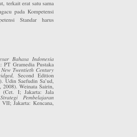
, terkait erat satu sama
engacu pada Kompetensi
etensi Standar harus
sar Bahasa Indonesia
ta: PT Gramedia Pustaka
 New Twentieth Century
idged,
Second Edition
). Udin Saefudin Sa’ud,
, 2008). Weinata Sairin,
an
(Cet. I; Jakarta: Jala
,
Strategi Pembelajaran
 VII; Jakarta: Kencana,