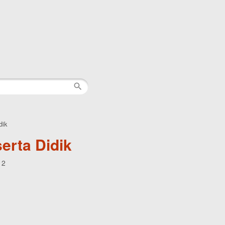
dik
erta Didik
12