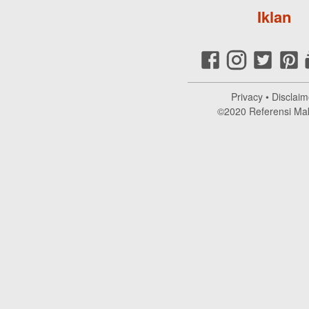
Iklan
Privacy
•
Disclaim
©2020
Referensi Ma