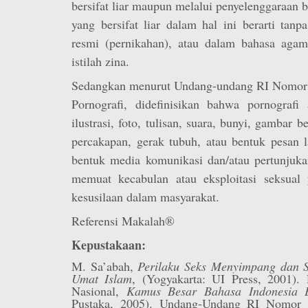
bersifat liar maupun melalui penyelenggaraan 
yang bersifat liar dalam hal ini berarti tan
resmi (pernikahan), atau dalam bahasa agam
istilah zina.
Sedangkan menurut Undang-undang RI Nomor 
Pornografi, didefinisikan bahwa pornografi 
ilustrasi, foto, tulisan, suara, bunyi, gambar b
percakapan, gerak tubuh, atau bentuk pesan l
bentuk media komunikasi dan/atau pertunju
memuat kecabulan atau eksploitasi seksual
kesusilaan dalam masyarakat.
Referensi Makalah®
Kepustakaan:
M. Sa’abah,
Perilaku Seks Menyimpang dan S
Umat Islam
, (Yogyakarta: UI Press, 2001).
Nasional,
Kamus Besar Bahasa Indonesia E
Pustaka, 2005). Undang-Undang RI Nomor 