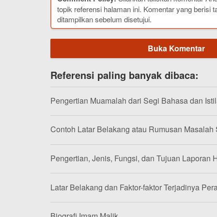
topik referensi halaman ini. Komentar yang berisi t
ditampilkan sebelum disetujui.
Buka Komentar
Referensi paling banyak dibaca:
Pengertian Muamalah dari Segi Bahasa dan Isti
Contoh Latar Belakang atau Rumusan Masalah
Pengertian, Jenis, Fungsi, dan Tujuan Laporan H
Latar Belakang dan Faktor-faktor Terjadinya Per
Biografi Imam Malik