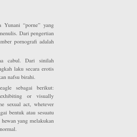
ta Yunani “porne” yang
menulis. Dari pengertian
mber pornografi adalah
a cabul. Dari sinilah
gkah laku secara erotis
an nafsu birahi.
eagle sebagai berikut:
hibiting or visually
he sexual act, whetever
gai bentuk atau sesuatu
u hewan yang melakukan
bnormal.