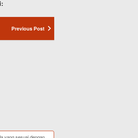
i:
Previous Post
da yang sesuai dengan