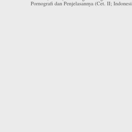
Pornografi dan Penjelasannya (Cet. II; Indonesi