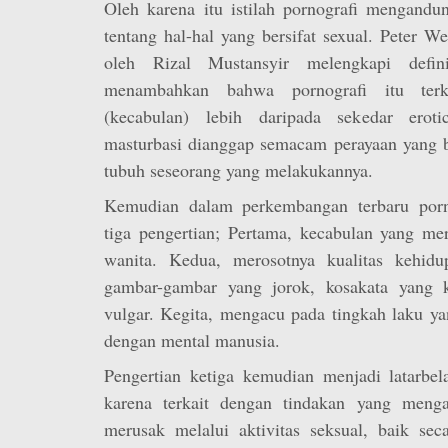
Oleh karena itu istilah pornografi mengandu
tentang hal-hal yang bersifat sexual. Peter 
oleh Rizal Mustansyir melengkapi defini
menambahkan bahwa pornografi itu terk
(kecabulan) lebih daripada sekedar erot
masturbasi dianggap semacam perayaan yang 
tubuh seseorang yang melakukannya.
Kemudian dalam perkembangan terbaru porn
tiga pengertian; Pertama, kecabulan yang me
wanita. Kedua, merosotnya kualitas kehidu
gambar-gambar yang jorok, kosakata yang 
vulgar. Kegita, mengacu pada tingkah laku ya
dengan mental manusia.
Pengertian ketiga kemudian menjadi latarbela
karena terkait dengan tindakan yang menga
merusak melalui aktivitas seksual, baik sec