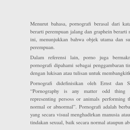
Menurut bahasa, pornografi berasal dari ka
berarti perempuan jalang dan graphein berarti 
ini, menunjukkan bahwa objek utama dan su
perempuan.
Dalam referensi lain, porno juga bermakn
pornografi dipahami sebagai penggambaran tin
dengan lukisan atau tulisan untuk membangkitk
Pornografi didefinisikan oleh Ernst dan S
“Pornography is any matter odd thing ex
representing persoss or animals performing t
normal or abnormal”. Pornografi adalah berba
yang secara visual menghadirkan manusia ata
tindakan sexual, baik secara normal ataupun a