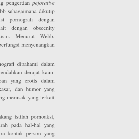
ng pengertian
pejorative
Webb sebagaimana dikutip
si pornografi dengan
ait dengan obscenity
icism. Menurut Webb,
berfungsi menyenangkan
ografi dipahami dalam
rendahkan derajat kaum
pan yang erotis dalam
kasar, dan humor yang
ng merusak yang terkait
kang istilah pornoaksi,
rah pada hal-hal yang
ara kontak person yang