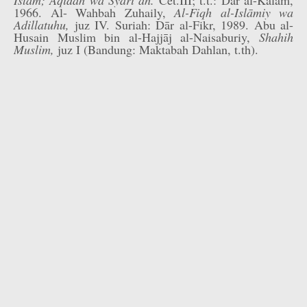
Islam; Aqidah wa Syari’ah.
Cet.III; t.t.: Dar al-Kalam,
1966. Al- Wahbah Zuhaily,
Al-Fiqh al-Islāmiy wa
Adillatuhu,
juz IV. Suriah: Dār al-Fikr, 1989. Abu al-
Husain Muslim bin al-Hajjāj al-Naisaburiy,
Shahih
Muslim,
juz I (Bandung: Maktabah Dahlan, t.th).