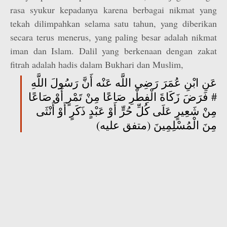
rasa syukur kepadanya karena berbagai nikmat yang
tekah dilimpahkan selama satu tahun, yang diberikan
secara terus menerus, yang paling besar adalah nikmat
iman dan Islam. Dalil yang berkenaan dengan zakat
fitrah adalah hadis dalam Bukhari dan Muslim,
عَنِ ابْنِ عُمَرَ رَضِي اللَّه عَنْه أَنَّ رَسُولَ اللَّهِ
# فَرَضَ زَكَاةَ الْفِطْرِ صَاعًا مِنْ تَمْرٍ أَوْ صَاعًا
مِنْ شَعِيرٍ عَلَى كُلِّ حُرٍّ أَوْ عَبْدٍ ذَكَرٍ أَوْ أُنْثَى
مِنَ الْمُسْلِمِينَ (متفق عليه)