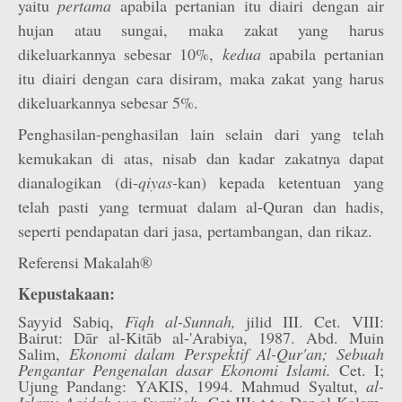
yaitu
pertama
apabila pertanian itu diairi dengan air
hujan atau sungai, maka zakat yang harus
dikeluarkannya sebesar 10%,
kedua
apabila pertanian
itu diairi dengan cara disiram, maka zakat yang harus
dikeluarkannya sebesar 5%.
Penghasilan-penghasilan lain selain dari yang telah
kemukakan di atas, nisab dan kadar zakatnya dapat
dianalogikan (di-
qiyas-
kan) kepada ketentuan yang
telah pasti yang termuat dalam al-Quran dan hadis,
seperti pendapatan dari jasa, pertambangan, dan rikaz.
Referensi Makalah®
Kepustakaan:
Sayyid Sabiq,
Fiqh al-Sunnah,
jilid III. Cet. VIII:
Bairut: Dār al-Kitāb al-'Arabiya, 1987. Abd. Muin
Salim,
Ekonomi dalam Perspektif Al-Qur'an; Sebuah
Pengantar Pengenalan dasar Ekonomi Islami.
Cet. I;
Ujung Pandang: YAKIS, 1994. Mahmud Syaltut,
al-