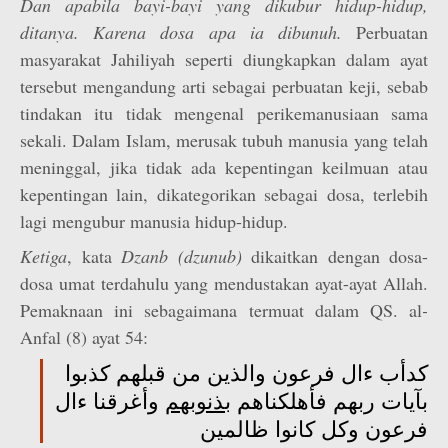
Dan apabila bayi-bayi yang dikubur hidup-hidup,
ditanya. Karena dosa apa ia dibunuh.
Perbuatan
masyarakat Jahiliyah seperti diungkapkan dalam ayat
tersebut mengandung arti sebagai perbuatan keji, sebab
tindakan itu tidak mengenal perikemanusiaan sama
sekali. Dalam Islam, merusak tubuh manusia yang telah
meninggal, jika tidak ada kepentingan keilmuan atau
kepentingan lain, dikategorikan sebagai dosa, terlebih
lagi mengubur manusia hidup-hidup.
Ketiga
, kata
Dzanb (dzunub)
dikaitkan dengan dosa-
dosa umat terdahulu yang mendustakan ayat-ayat Allah.
Pemaknaan ini sebagaimana termuat dalam QS. al
-
Anfal (8) ayat 54:
كدأب ءال فرعون والذين من قبلهم كذبوا
بآيات ربهم فأهلكناهم
بذنوبهم
وأغرقنا ءال
فرعون وكل كانوا ظالمين