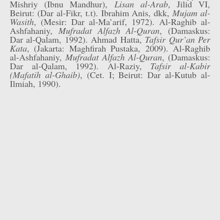
Mishriy (Ibnu Mandhur),
Lisan al-Arab
, Jilid VI,
Beirut: (Dar al-Fikr, t.t). Ibrahim Anis, dkk,
Mujam al-
Wasith
, (Mesir: Dar al-Ma’arif, 1972). Al-Raghib al-
Ashfahaniy,
Mufradat Alfazh Al-Quran
, (Damaskus:
Dar al-Qalam, 1992). Ahmad Hatta,
Tafsir Qur’an Per
Kata
, (Jakarta: Maghfirah Pustaka, 2009). Al-Raghib
al-Ashfahaniy,
Mufradat Alfazh Al-Quran
, (Damaskus:
Dar al-Qalam, 1992). Al-Raziy,
Tafsir al-Kabir
(Mafatih al-Ghaib)
, (Cet. I; Beirut: Dar al-Kutub al-
Ilmiah, 1990).