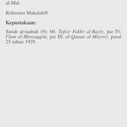
al-Mal.
Referensi Makalah®
Kepustakaan:
Surah al-taubah (9): 60.
Tafsir Fakhr al-Raziy,
juz IV.
I'lam al-Muwaqqiin,
juz III.
al-Qanun al-Misyriy,
pasal
25 tahun 1929.