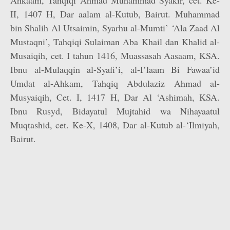
Ahkaam, Tahqiqi Ahmad Muhammad Syakir, cet. Ke-
II, 1407 H, Dar aalam al-Kutub, Bairut. Muhammad
bin Shalih Al Utsaimin, Syarhu al-Mumti’ ‘Ala Zaad Al
Mustaqni’, Tahqiqi Sulaiman Aba Khail dan Khalid al-
Musaiqih, cet. I tahun 1416, Muassasah Aasaam, KSA.
Ibnu al-Mulaqqin al-Syafi’i, al-I’laam Bi Fawaa’id
Umdat al-Ahkam, Tahqiq Abdulaziz Ahmad al-
Musyaiqih, Cet. I, 1417 H, Dar Al ‘Ashimah, KSA.
Ibnu Rusyd, Bidayatul Mujtahid wa Nihayaatul
Muqtashid, cet. Ke-X, 1408, Dar al-Kutub al-‘Ilmiyah,
Bairut.