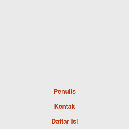
Skip to main content
Penulis
Kontak
Daftar Isi