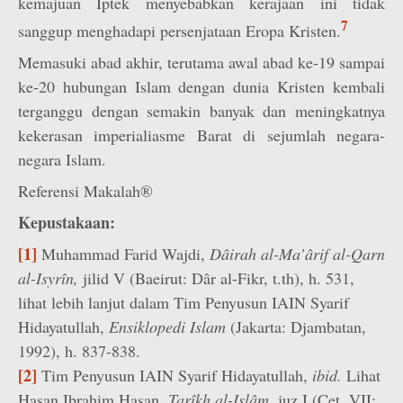
kemajuan Iptek menyebabkan kerajaan ini tidak
7
sanggup menghadapi persenjataan Eropa Kristen.
Memasuki abad akhir, terutama awal abad ke-19 sampai
ke-20 hubungan Islam dengan dunia Kristen kembali
terganggu dengan semakin banyak dan meningkatnya
kekerasan imperialiasme Barat di sejumlah negara-
negara Islam.
Referensi Makalah®
Kepustakaan:
[1]
Muhammad Farid Wajdi,
Dâirah al-Ma’ârif al-Qarn
al-Isyrîn,
jilid V (Baeirut: Dâr al-Fikr, t.th), h. 531,
lihat lebih lanjut dalam Tim Penyusun IAIN Syarif
Hidayatullah,
Ensiklopedi Islam
(Jakarta: Djambatan,
1992), h. 837-838.
[2]
Tim Penyusun IAIN Syarif Hidayatullah,
ibid.
Lihat
Hasan Ibrahim Hasan,
Tarîkh al-Islâm,
juz I (Cet. VII;