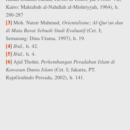
Kairo: Maktabah al-Nahdlah al-Mishriyyah, 1964), h.
286-287
[3]
Moh. Natsir Mahmud,
Orientalisme; Al-Qur'an dan
di Mata Barat Sebuah Studi Evaluatif
(Cet. I;
Semarang: Dina Utama, 1997), h. 19.
[4]
Ibid.,
h. 42.
[5]
Ibid.,
h. 4.
[6]
Ajid Thohir,
Perkembangan Peradaban Islam di
Kawasan Dunia Islam
(Cet. I; Jakarta, PT.
RajaGrafindo Persada, 2002), h. 141.