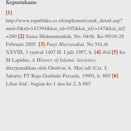
Kepustakaan:
[1]
http://www.republika.co.id/suplemen/cetak_detail.asp?
mid=5&id=143394&kat_id=105&kat_id1=147&kat_id2
[2]
=260
Suara Muhammadiah, No. 04/th. Ke-90/16-28
[3]
Februari 2005.
Panji Masyarakat,
No 541,th
[4]
[5]
XXVIII, 3 syawal 1407 H. I juli 1987, h.
ibid.
Ira
M Lapidus,
A History of Islamic Societies,
diterjemahkan oleh Ghufron A. Mas’adi (Cet. I;
[6]
Jakarta: PT Raja Grafindo Persada, 1999), h. 665
Lihat
ibid.,
bagian ke-1 dan ke-2, h.665